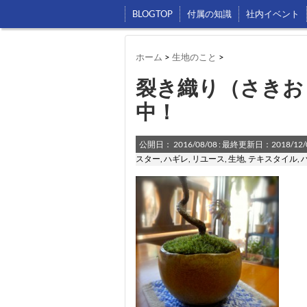
BLOGTOP
付属の知識
社内イベント
ホーム
>
生地のこと
>
裂き織り（さきお
中！
公開日：
2016/08/08
: 最終更新日：2018/12/
スター
,
ハギレ
,
リユース
,
生地
,
テキスタイル
,