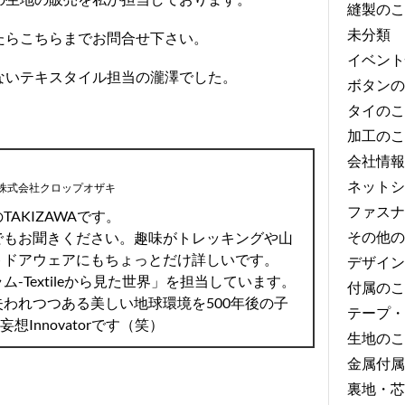
縫製のこ
未分類
たら
こちら
までお問合せ下さい。
イベント
ないテキスタイル担当の瀧澤でした。
ボタンの
タイのこ
加工のこ
会社情報
ネットシ
株式会社クロップオザキ
ファスナ
AKIZAWAです。
その他の
でもお聞きください。趣味がトレッキングや山
トドアウェアにもちょっとだけ詳しいです。
デザイン
-Textileから見た世界」を担当しています。
付属のこ
われつつある美しい地球環境を500年後の子
テープ・
想Innovatorです（笑）
生地のこ
金属付属
裏地・芯