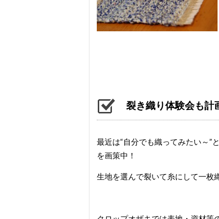
裂き織り体験会も計
最近は“自分でも織ってみたい～”
を画策中！
生地を選んで裂いて糸にして一枚
クロップオザキでは表地・資材等