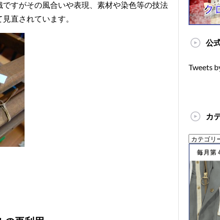
織ですがその風合いや表現、素材や染色等の技法
て見直されています。
公式
Tweets b
カ