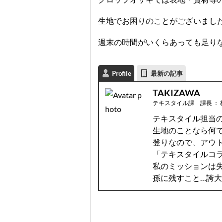
生地でお困りのことがございまし
週末の時間がいくらあっても足り
Profile
最新の記事
TAKIZAWA
テキスタイル課 課長
：
テキスタイル担当のT
生地のことなら何
登りなので、アウ
「テキスタイルコラム
私のミッションは失
孫に残すこと…誇大妄