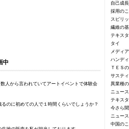
自己成長
採用のこ
スピリッ
繊維の基
テキスタ
タイ
メディア
ハンディ
画中
ＴＥＳの
サスティ
と数人から言われていてアートイベントで体験会
異業種の
ニュース
テキスタ
織るのに初めての人で１時間くらいでしょうか？
今さら聞
ニュース
中国のこ
の生地の販売を私が担当しております。