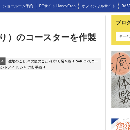
ショールーム予約
ECサイト HandyCrop
オフィシャルサイト
BAS
ブロ
り）のコースターを作製
04
生地のこと
,
その他のこと
ﾃｷｽﾀｲﾙ
,
裂き織り
,
SAKIORI
,
コー
ハンドメイド
,
シャツ地
,
手織り