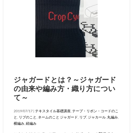
ジャガードとは？～ジャガード
の由来や編み方・織り方につい
て～
2019/07/17 |
テキスタイル基礎講座
,
テープ・リボン・コードのこ
と
,
リブのこと
,
ネームのこと
ジャガード
,
リブ
,
ジャカール
,
丸編み
,
横編み
,
経編み