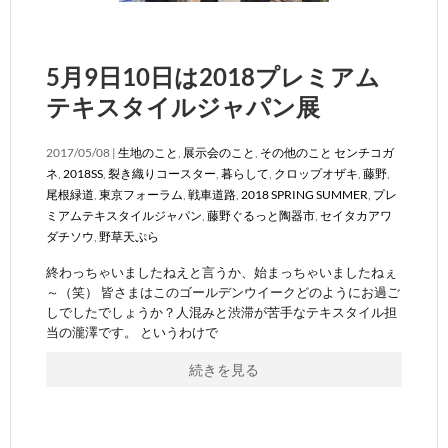
5月9日10日は2018プレミアム
テキスタイルジャパン展
2017/05/08 |
生地のこと
,
展示会のこと
,
その他のこと
センチコガ
ネ
,
2018SS
,
裂き織りコースター
,
暮らして
,
クロップオザキ
,
藤野
,
尾根緑道
,
東京フォーラム
,
戦車道路
,
2018 SPRING SUMMER
,
プレ
ミアムテキスタイルジャパン
,
藤野ぐるっと陶器市
,
セイタカアワ
ダチソウ
,
野草天ぷら
終わっちゃいましたねえと言うか、始まっちゃいましたねぇ
～（笑） 皆さまはこのゴールデンウイークどのようにお過ご
しでしたでしょうか？人混みと渋滞が苦手なテキスタイル担
当の瀧澤です。 というわけで
続きを見る