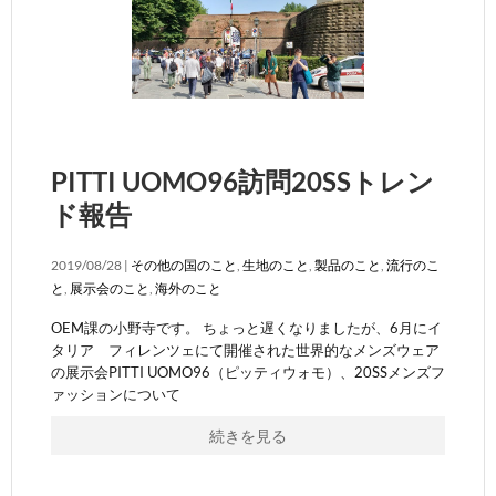
PITTI UOMO96訪問20SSトレン
ド報告
2019/08/28 |
その他の国のこと
,
生地のこと
,
製品のこと
,
流行のこ
と
,
展示会のこと
,
海外のこと
OEM課の小野寺です。 ちょっと遅くなりましたが、6月にイ
タリア フィレンツェにて開催された世界的なメンズウェア
の展示会PITTI UOMO96（ピッティウォモ）、20SSメンズフ
ァッションについて
続きを見る