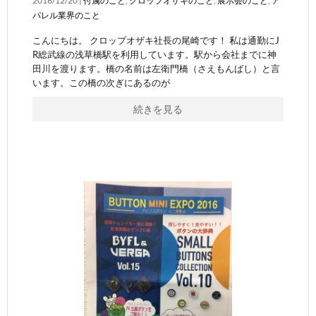
2016/12/20 |
付属のこと
,
クロップオザキのこと
,
展示会のこと
,
ア
パレル業界のこと
こんにちは。 クロップオザキ社長の尾崎です！ 私は通勤にJ
R総武線の浅草橋駅を利用しています。駅から会社までに神
田川を渡ります。橋の名前は左衛門橋（さえもんばし）と言
います。この橋の次ぎにあるのが
続きを見る