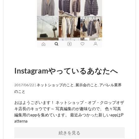
Instagramやっているあなたへ
2017/06/22 |
ネットショップのこと
,
展示会のこと
,
アパレル業界
のこと
おはようございます！ ネットショップ・オブ・クロップオザ
キ店長のキョウです～ 写真編集のが趣味なので、 色々写真
編集用のappを集めています。 最近みつかった新しいappはP
atterna
続きを見る