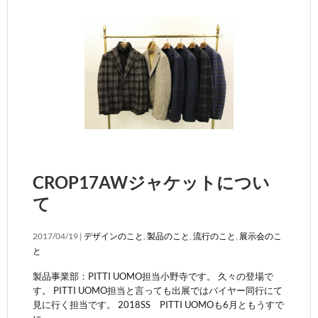
CROP17AWジャケットについ
て
2017/04/19 |
デザインのこと
,
製品のこと
,
流行のこと
,
展示会のこ
と
製品事業部：PITTI UOMO担当小野寺です。 久々の登場で
す。 PITTI UOMO担当と言っても出展ではバイヤー同行にて
見に行く担当です。 2018SS PITTI UOMOも6月ともうすで