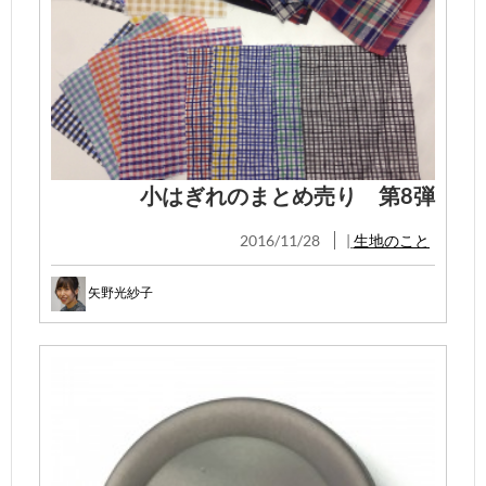
小はぎれのまとめ売り 第8弾
2016/11/28
|
生地のこと
矢野光紗子