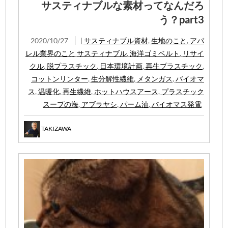
サスティナブルな素材ってなんだろ
う？part3
2020/10/27
|
サスティナブル資材
,
生地のこと
,
アパ
レル業界のこと
サスティナブル
,
海洋ゴミベルト
,
リサイ
クル
,
脱プラスチック
,
日本環境計画
,
再生プラスチック
,
コットンリンター
,
生分解性繊維
,
メタンガス
,
バイオマ
ス
,
温暖化
,
再生繊維
,
ホットハウスアース
,
プラスチック
スープの海
,
アブラヤシ
,
パーム油
,
バイオマス発電
TAKIZAWA