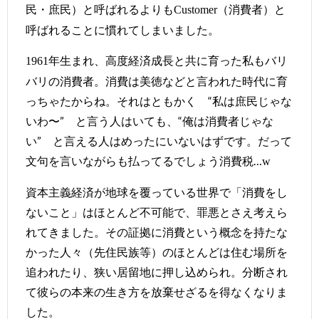
民・庶民）と呼ばれるよりも
（消費者）と
Customer
呼ばれることに慣れてしまいました。
年生まれ、高度経済成長と共に育った私もバリ
1961
バリの消費者。消費は美徳などと言われた時代に育
っちゃたからね。それはともかく “私は庶民じゃな
いわ〜” と言う人はいても、“俺は消費者じゃな
い” と言える人はめったにいないはずです。だって
文句を言いながらも払ってるでしょう消費税…
w
資本主義経済が地球を覆っている世界で「消費をし
ないこと」はほとんど不可能で、罪悪とさえ考えら
れてきました。その証拠に消費という概念を持たな
かった人々（先住民族等）のほとんどは住む場所を
追われたり、狭い居留地に押し込められ。分断され
て彼らの本来の生き方を放棄せざるを得なくなりま
した。