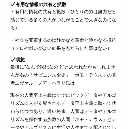
有用な情報の共有と拡散
・有用な情報の共有と拡散（ひとりの力は無力だと
感じている多くの人がつながることで大きな力にな
る）
・社会を変革するのは静かなる革命と静かなる抵抗
（テロや戦いがよい結果をもたらした事はない）
瞑想
最後に”なんで瞑想なの？”と思われたかもしれませ
んがあの「サピエンス全史」
「ホモ・デウス」
の著
者
ユヴァル・ノア・ハラリ氏
は
現在の人間至上主義はすでにビックデータやアルゴ
リズムに人が支配されるデータ至上主義に取って代
わられつつあり。近い将来、人類はデータやアルゴ
リズムを操作する少数の人間「ホモ・デウス」とデ
ータやアルゴリズムに生活や人生まで支配されてし