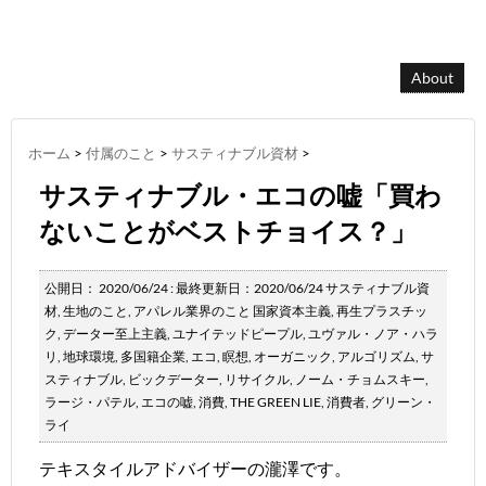
About
ホーム
>
付属のこと
>
サスティナブル資材
>
サスティナブル・エコの嘘「買わ
ないことがベストチョイス？」
公開日：
2020/06/24
: 最終更新日：2020/06/24
サスティナブル資
材
,
生地のこと
,
アパレル業界のこと
国家資本主義
,
再生プラスチッ
ク
,
データー至上主義
,
ユナイテッドピープル
,
ユヴァル・ノア・ハラ
リ
,
地球環境
,
多国籍企業
,
エコ
,
瞑想
,
オーガニック
,
アルゴリズム
,
サ
スティナブル
,
ビックデーター
,
リサイクル
,
ノーム・チョムスキー
,
ラージ・パテル
,
エコの嘘
,
消費
,
THE GREEN LIE
,
消費者
,
グリーン・
ライ
テキスタイルアドバイザーの瀧澤です。