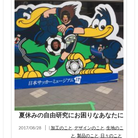
夏休みの自由研究にお困りなあなたに
2017/08/28
|
加工のこと
,
デザインのこと
,
生地のこ
と
,
製品のこと
,
日々のこと