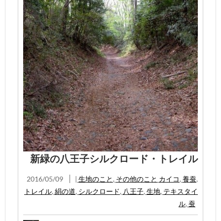
新緑の八王子シルクロード・トレイル
2016/05/09
|
生地のこと
,
その他のこと
カイコ
,
養蚕
,
トレイル
,
絹の道
,
シルクロード
,
八王子
,
生地
,
テキスタイ
ル
,
蚕