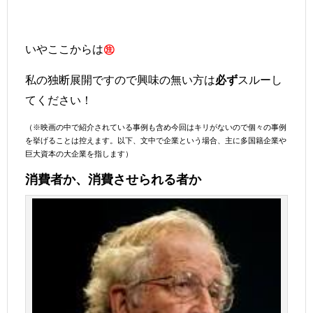
いやここからは
㊟
私の独断展開ですので興味の無い方は
スルーし
必ず
てください！
（※映画の中で紹介されている事例も含め今回はキリがないので個々の事例
を挙げることは控えます。
以下、文中で企業という場合、主に多国籍企業や
巨大資本の大企業を指します）
消費者か、消費させられる者か