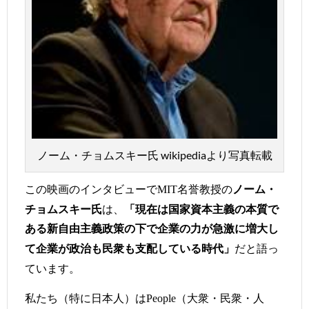
ノーム・チョムスキー氏 wikipediaより写真転載
この映画のインタビューで
名誉教授の
MIT
ノーム・
は、
チョムスキー氏
「現在は国家資本主義の本質で
ある新自由主義政策の下で企業の力が急激に増大し
だと語っ
て企業が政治も民衆も支配している時代」
ています。
私たち（特に日本人）は
（大衆・民衆・人
People