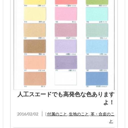
人工スエードでも高発色な色あります
よ！
2016/02/02
|
付属のこと
,
生地のこと
,
革・合皮のこ
と