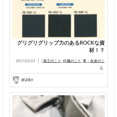
グリグリグリップ力のあるROCKな資
材！？
2017/02/23
|
加工のこと
,
付属のこと
,
革・合皮のこ
と
渡辺瑛介