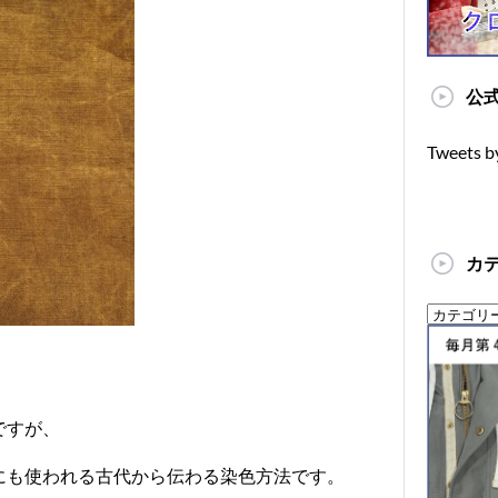
公式
Tweets b
カ
ですが、
にも使われる古代から伝わる染色方法です。