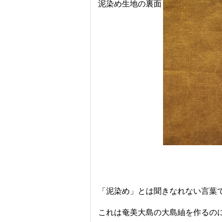
泥染め生地の裏面
「泥染め」とは聞きなれない言葉
これは奄美大島の大島紬を作るの