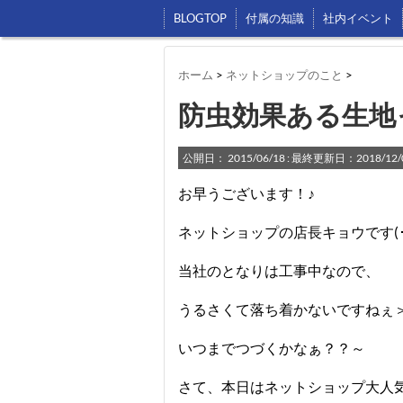
BLOGTOP
付属の知識
社内イベント
ホーム
>
ネットショップのこと
>
防虫効果ある生地
公開日：
2015/06/18
: 最終更新日：2018/12/
お早うございます！♪
ネットショップの店長キョウです(･ω
当社のとなりは工事中なので、
うるさくて落ち着かないですねぇ
いつまでつづくかなぁ？？～
さて、本日はネットショップ大人気生