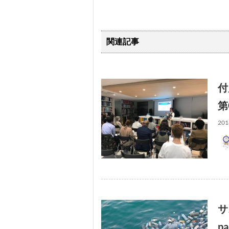
関連記事
付
第
201
サ
pa