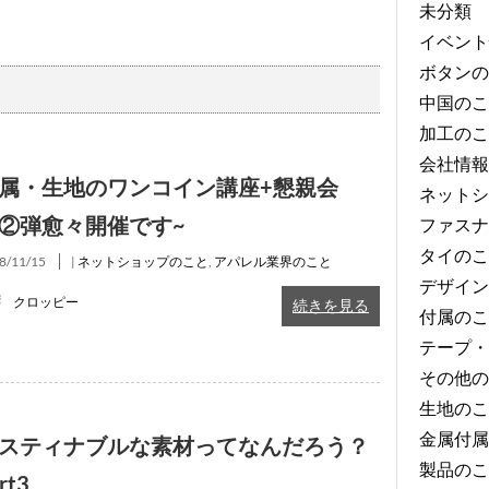
未分類
イベント
ボタンの
中国のこ
加工のこ
会社情報
属・生地のワンコイン講座+懇親会
ネットシ
②弾愈々開催です~
ファスナ
タイのこ
8/11/15
|
ネットショップのこと
,
アパレル業界のこと
デザイン
クロッピー
続きを見る
付属のこ
テープ・
その他の
生地のこ
金属付属
スティナブルな素材ってなんだろう？
製品のこ
rt3