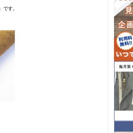
」
です。