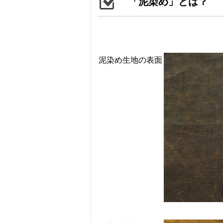
「泥染め」とは？
泥染め生地の表面