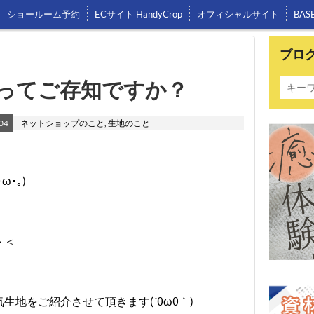
ショールーム予約
ECサイト HandyCrop
オフィシャルサイト
BAS
ブロ
ってご存知ですか？
04
ネットショップのこと
,
生地のこと
･｡)
＞＜
地をご紹介させて頂きます(´θωθ｀)