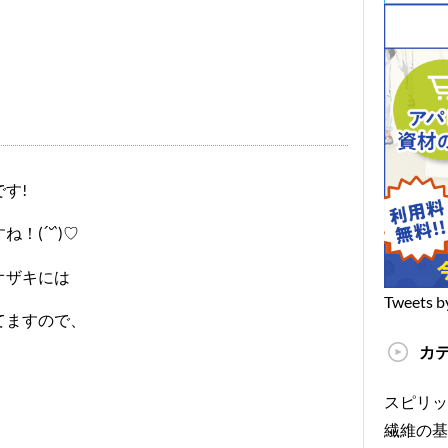
す!
ね！(
)♡
´˘`
オザキには
Tweets b
てますので、
カ
スピリッ
繊維の基