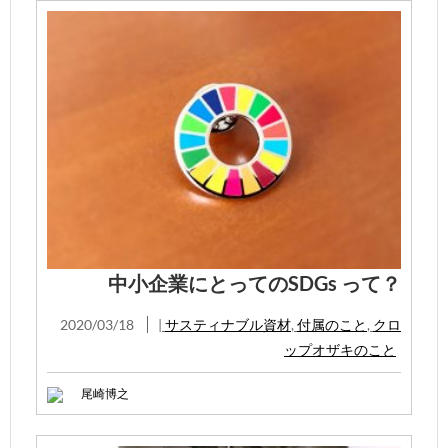
中小企業にとってのSDGs って？
2020/03/18
|
サスティナブル資材
,
付属のこと
,
クロ
ップオザキのこと
尾崎博之