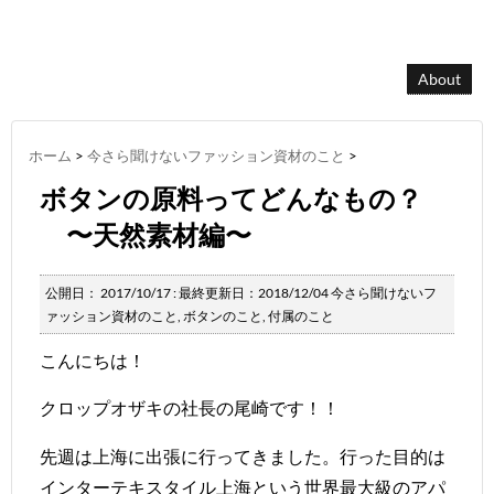
About
ホーム
>
今さら聞けないファッション資材のこと
>
ボタンの原料ってどんなもの？
〜天然素材編〜
公開日：
2017/10/17
: 最終更新日：2018/12/04
今さら聞けないフ
ァッション資材のこと
,
ボタンのこと
,
付属のこと
こんにちは！
クロップオザキの社長の尾崎です！！
先週は上海に出張に行ってきました。行った目的は
インターテキスタイル上海という世界最大級のアパ