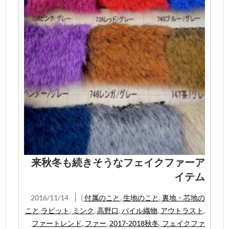
来秋冬も続きそうなフェイクファーア
イテム
2016/11/14
|
付属のこと
,
生地のこと
,
裏地・芯地の
こと
ラビット
,
ミンク
,
高野口
,
パイル織物
,
アウトラスト
,
ファートレンド
,
ファー
,
2017-2018秋冬
,
フェイクファ