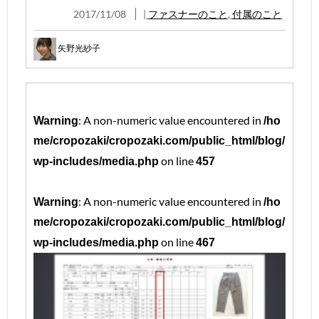
2017/11/08
|
ファスナーのこと
,
付属のこと
矢野光紗子
: A non-numeric value encountered in
Warning
/ho
me/cropozaki/cropozaki.com/public_html/blog/
on line
wp-includes/media.php
457
: A non-numeric value encountered in
Warning
/ho
me/cropozaki/cropozaki.com/public_html/blog/
on line
wp-includes/media.php
467