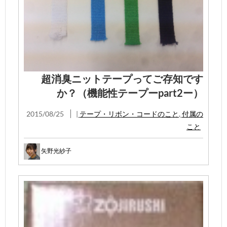
超消臭ニットテープってご存知です
か？（機能性テープーpart2ー）
2015/08/25
|
テープ・リボン・コードのこと
,
付属の
こと
矢野光紗子