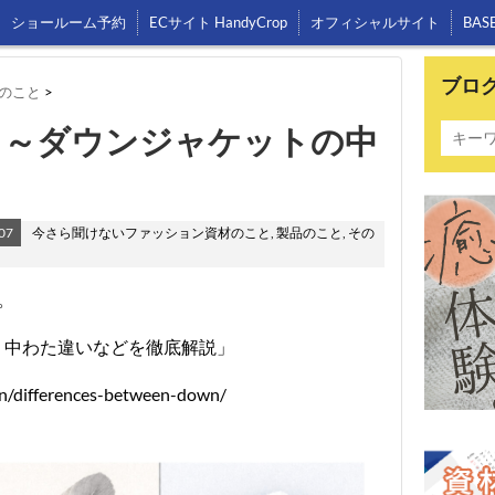
ショールーム予約
ECサイト HandyCrop
オフィシャルサイト
BAS
ブロ
のこと
>
 ～ダウンジャケットの中
07
今さら聞けないファッション資材のこと
,
製品のこと
,
その
。
・中わた違いなどを徹底解説」
on/differences-between-down/