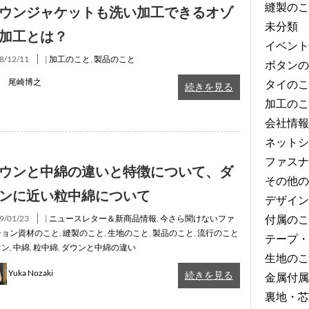
縫製のこ
ウンジャケットも洗い加工できるオゾ
未分類
加工とは？
イベント
8/12/11
|
加工のこと
,
製品のこと
ボタンの
尾崎博之
タイのこ
続きを見る
加工のこ
会社情報
ネットシ
ファスナ
ウンと中綿の違いと特徴について、ダ
その他の
ンに近い粒中綿について
デザイン
付属のこ
9/01/23
|
ニュースレター＆新商品情報
,
今さら聞けないファ
ション資材のこと
,
縫製のこと
,
生地のこと
,
製品のこと
,
流行のこと
テープ・
ウン
,
中綿
,
粒中綿
,
ダウンと中綿の違い
生地のこ
Yuka Nozaki
続きを見る
金属付属
裏地・芯