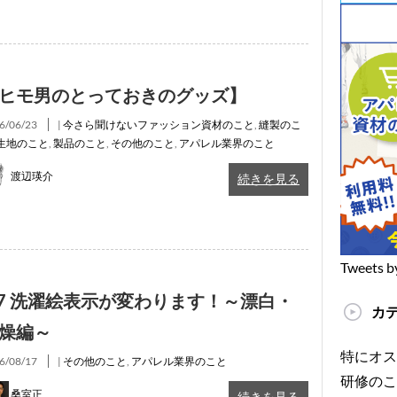
ヒモ男のとっておきのグッズ】
6/06/23
|
今さら聞けないファッション資材のこと
,
縫製のこ
生地のこと
,
製品のこと
,
その他のこと
,
アパレル業界のこと
渡辺瑛介
続きを見る
Tweets b
17 洗濯絵表示が変わります！～漂白・
カ
燥編～
特にオス
6/08/17
|
その他のこと
,
アパレル業界のこと
研修のこ
桑室正
続きを見る