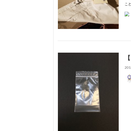
こ
【
201