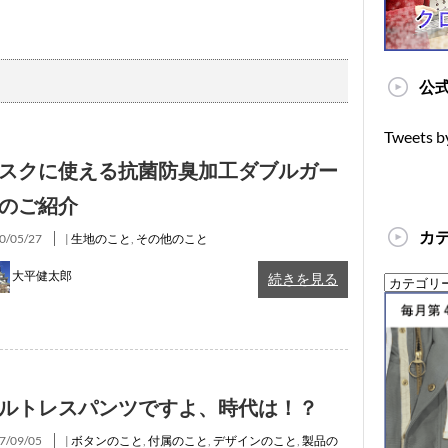
公式
Tweets b
スクに使える抗菌防臭加工ダブルガー
のご紹介
カ
0/05/27
|
生地のこと
,
その他のこと
大平健太郎
続きを見る
ルトレスパンツですよ、時代は！？
7/09/05
|
ボタンのこと
,
付属のこと
,
デザインのこと
,
製品の