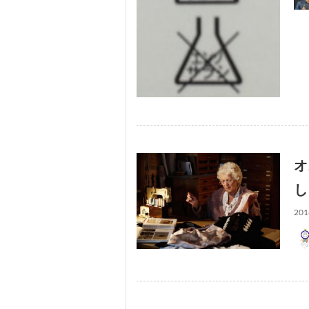
オ
し
201