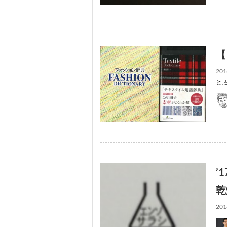
【
201
と
,
’
乾
201