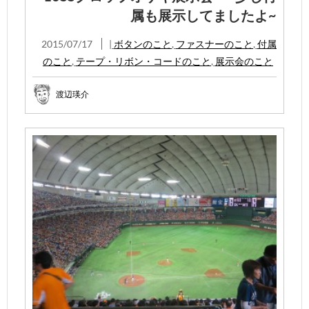
属も展示してましたよ~
2015/07/17
|
ボタンのこと
,
ファスナーのこと
,
付属
のこと
,
テープ・リボン・コードのこと
,
展示会のこと
渡辺瑛介