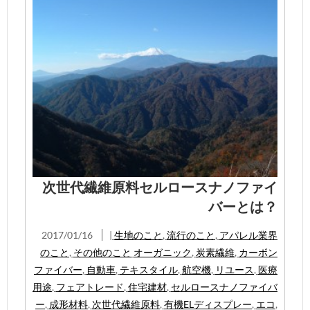
次世代繊維原料セルロースナノファイ
バーとは？
2017/01/16
|
生地のこと
,
流行のこと
,
アパレル業界
のこと
,
その他のこと
オーガニック
,
炭素繊維
,
カーボン
ファイバー
,
自動車
,
テキスタイル
,
航空機
,
リユース
,
医療
用途
,
フェアトレード
,
住宅建材
,
セルロースナノファイバ
ー
,
成形材料
,
次世代繊維原料
,
有機ELディスプレー
,
エコ
,