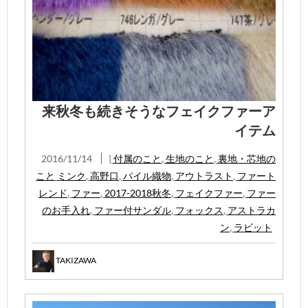
来秋冬も続きそうなフェイクファーア
イテム
2016/11/14
|
付属のこと
,
生地のこと
,
裏地・芯地の
こと
ミンク
,
高野口
,
パイル織物
,
アウトラスト
,
ファート
レンド
,
ファー
,
2017-2018秋冬
,
フェイクファー
,
ファー
のお手入れ
,
ファー付サンダル
,
フォックス
,
アストラカ
ン
,
ラビット
TAKIZAWA