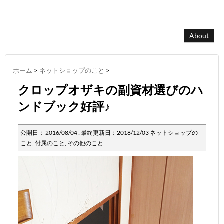
About
ホーム
>
ネットショップのこと
>
クロップオザキの副資材選びのハ
ンドブック好評♪
公開日：
2016/08/04
: 最終更新日：2018/12/03
ネットショップの
こと
,
付属のこと
,
その他のこと