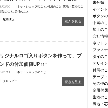
未分類
8/02/20
|
ネットショップのこと
,
付属のこと
,
裏地・芯地のこ
イベント
製品のこと
,
流行のこと
ボタンの
尾崎博之
続きを見る
中国のこ
加工のこ
会社情報
ネットシ
ファスナ
リジナルロゴ入りボタンを 作って、ブ
タイのこ
デザイン
ンドの付加価値UP↑↑↑
付属のこ
8/01/11
|
ネットショップのこと
テープ・
クロッピー
続きを見る
その他の
金属付属
生地のこ
裏地・芯