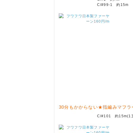
C/#99-1 約15m
30分もかからない★指編みマフラ
C/#101 約15m(1