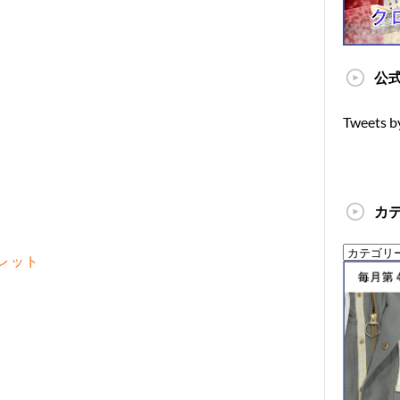
公式
Tweets b
カ
レット