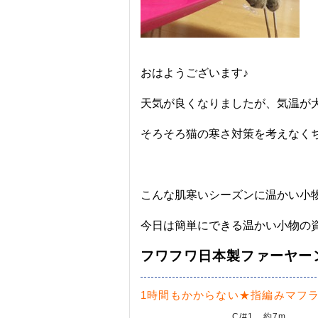
おはようございます♪
天気が良くなりましたが、気温が
そろそろ猫の寒さ対策を考えなく
こんな肌寒いシーズンに温かい小
今日は簡単にできる温かい小物の
フワフワ日本製ファーヤーン
1時間もかからない★指編みマフ
C/#1 約7m