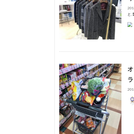
201
と
,
オ
ラ
201