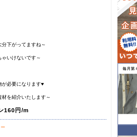
大分下がってますね～
ちゃいけないです～
物が必要になります♥
資材を紹介いたします～
160円/m
ラー