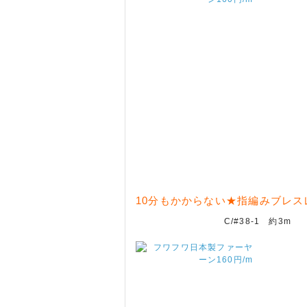
10分もかからない★指編みブレス
C/#38-1 約3m