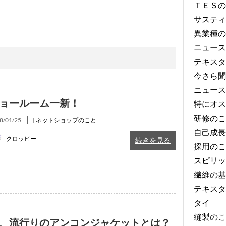
ＴＥＳの
サスティ
異業種の
ニュース
テキスタ
今さら聞
ニュース
ョールーム一新！
特にオス
研修のこ
8/01/25
|
ネットショップのこと
自己成長
クロッピー
続きを見る
採用のこ
スピリッ
繊維の基
テキスタ
タイ
縫製のこ
、流行りのアンコンジャケットとは？