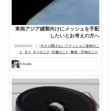
東南アジア縫製向けにメッシュを手配
したいとお考えの方へ
2020/04/01
|
今さら聞けないファッション資材のこ
と
,
タイ
,
タイのこと
,
付属のこと
,
裏地・芯地のこと
K.Koseki