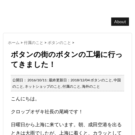
About
ホーム
>
付属のこと
>
ボタンのこと
>
ボタンの街のボタンの工場に行っ
てきました！
公開日：
2016/10/11
: 最終更新日：2018/12/04
ボタンのこと
,
中国
のこと
,
ネットショップのこと
,
付属のこと
,
海外のこと
こんにちは。
クロップオザキ社長の尾崎です！
日曜日から上海に来ています。朝、成田空港を出る
ときは大雨でしたが、上海に着くと、カラッとして