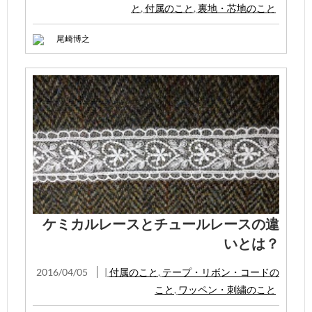
と
,
付属のこと
,
裏地・芯地のこと
尾崎博之
ケミカルレースとチュールレースの違
いとは？
2016/04/05
|
付属のこと
,
テープ・リボン・コードの
こと
,
ワッペン・刺繍のこと