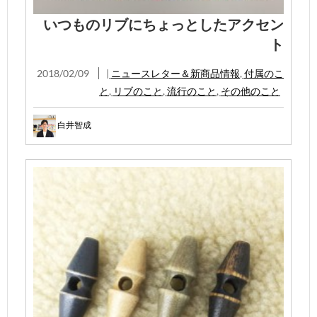
いつものリブにちょっとしたアクセン
ト
2018/02/09
|
ニュースレター＆新商品情報
,
付属のこ
と
,
リブのこと
,
流行のこと
,
その他のこと
白井智成