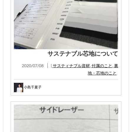
サステナブル芯地について
2020/07/08
|
サスティナブル資材
,
付属のこと
,
裏
地・芯地のこと
小島千夏子