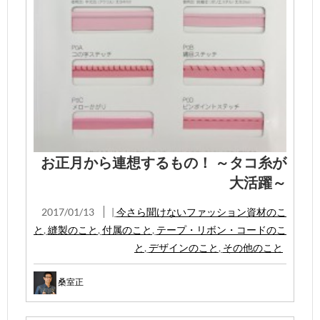
お正月から連想するもの！ ～タコ糸が
大活躍～
2017/01/13
|
今さら聞けないファッション資材のこ
と
,
縫製のこと
,
付属のこと
,
テープ・リボン・コードのこ
と
,
デザインのこと
,
その他のこと
桑室正