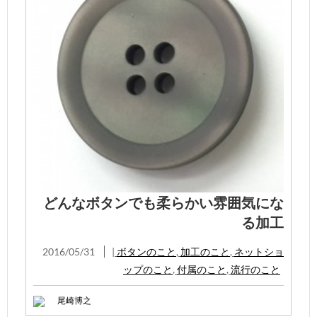
どんなボタンでも柔らかい雰囲気にな
る加工
2016/05/31
|
ボタンのこと
,
加工のこと
,
ネットショ
ップのこと
,
付属のこと
,
流行のこと
尾崎博之