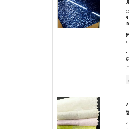
20
ル
物
20
ド