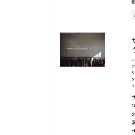
う
20
ブ
リ
タ
ｓ