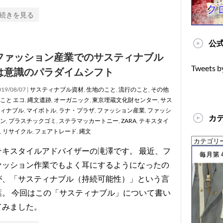
続きを見る
公式
ファッション産業でのサスティナブル
Tweets b
は意識のパラダイムシフト
19/08/07 |
サスティナブル資材
,
生地のこと
,
流行のこと
,
その他
こと
エコ
,
縄文遺跡
,
オーガニック
,
東京埋蔵文化財センター
,
サス
ィナブル
,
マイボトル
,
ラナ・プラザ
,
ファッション産業
,
ファッシ
カ
ン
,
プラスチックゴミ
,
ステラマッカートニー
,
ZARA
,
テキスタイ
,
リサイクル
,
フェアトレード
,
縄文
テキスタイルアドバイザーの滝澤です。 最近、フ
ァッション作業でもよく耳にするようになったの
が、「サスティナブル（持続可能性）」という言
葉。 今回はこの「サスティナブル」について書い
てみました。