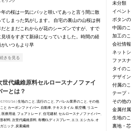
,
ピリング
未分類
イベント
今年の桜は一気にパッと咲いてあっと言う間に散
ボタンの
ってしまった気がします。 自宅の裏山の山桜は例
中国のこ
年だとまだこれからが花のシーズンですが、すで
加工のこ
に見頃をすぎて新緑になっていました。時間の経
会社情報
過がいつもより早
ネットシ
続きを見る
ファスナ
タイのこ
デザイン
次世代繊維原料セルロースナノファイ
付属のこ
バーとは？
テープ・
その他の
17/01/16 |
生地のこと
,
流行のこと
,
アパレル業界のこと
,
その他
こと
カーボンファイバー
,
自動車
,
テキスタイル
,
航空機
,
リユー
金属付属
,
医療用途
,
フェアトレード
,
住宅建材
,
セルロースナノファイバー
,
生地のこ
形材料
,
次世代繊維原料
,
有機ELディスプレー
,
エコ
,
エシカル
,
オ
裏地・芯
ガニック
,
炭素繊維