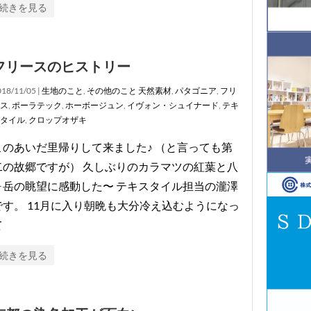
続きを見る
フリースのヒストリー
18/11/05 |
生地のこと
,
その他のこと
天然素材
,
パタゴニア
,
フリ
ス
,
ポーラテック
,
ホーボージュン
,
イヴォン・シュイナード
,
テキ
タイル
,
クロップオザキ
このあいだ里帰りして来ました♪ （と言っても第
二の故郷ですが） 久しぶりのカラマツの紅葉と八
ヶ岳の眺望に感動した〜 テキスタイル担当の瀧澤
です。 11月に入り朝晩も大分冷え込むようになっ
て
続きを見る