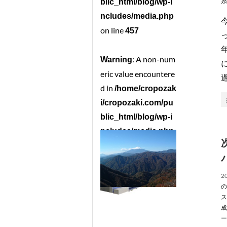
糸
blic_html/blog/wp-i
ncludes/media.php
on line
457
: A non-num
Warning
eric value encountere
d in
/home/cropozak
i/cropozaki.com/pu
blic_html/blog/wp-i
ncludes/media.php
on line
467
20
の
ス
成
ー