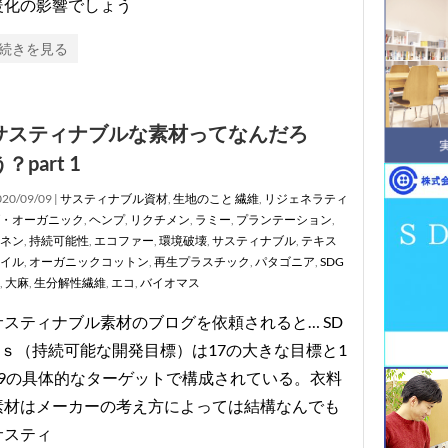
暖化の影響でしょう
続きを見る
サスティナブルな素材ってなんだろ
？part 1
20/09/09 |
サスティナブル資材
,
生地のこと
繊維
,
リジェネラティ
・オーガニック
,
ヘンプ
,
リクチメン
,
ラミー
,
プランテーション
,
ネン
,
持続可能性
,
エコファー
,
環境破壊
,
サスティナブル
,
テキス
イル
,
オーガニックコットン
,
再生プラスチック
,
パタゴニア
,
SDG
,
大麻
,
生分解性繊維
,
エコ
,
バイオマス
サスティナブル素材のブログを依頼されると… SD
Gｓ（持続可能な開発目標）は17の大きな目標と1
69の具体的なターゲットで構成されている。衣料
素材はメーカーの考え方によっては結構なんでも
サスティ