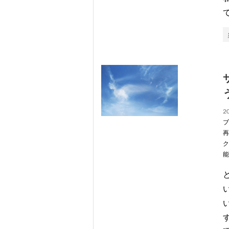
20
ブ
再
ク
能