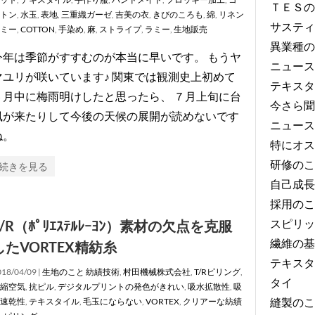
ＴＥＳの
トン
,
水玉
,
表地
,
三重織ガーゼ
,
吉美の衣
,
きびのころも
,
綿
,
リネン
サスティ
ミー
,
COTTON
,
手染め
,
麻
,
ストライプ
,
ラミー
,
生地販売
異業種の
今年は季節がすすむのが本当に早いです。 もうヤ
ニュース
マユリが咲いています♪ 関東では観測史上初めて
テキスタ
６月中に梅雨明けしたと思ったら、 ７月上旬に台
今さら聞
風が来たりして今後の天候の展開が読めないです
ニュース
ね。
特にオス
研修のこ
続きを見る
自己成長
採用のこ
スピリッ
T/R（ﾎﾟﾘｴｽﾃﾙﾚｰﾖﾝ）素材の欠点を克服
繊維の基
したVORTEX精紡糸
テキスタ
18/04/09 |
生地のこと
紡績技術
,
村田機械株式会社
,
T/Rピリング
,
タイ
縮空気
,
抗ピル
,
デジタルプリントの発色がきれい
,
吸水拡散性
,
吸
縫製のこ
速乾性
,
テキスタイル
,
毛玉にならない
,
VORTEX
,
クリアーな紡績