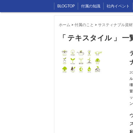
BLOGTOP
付属の知識
社内イベント
ホーム
>
付属のこと
>
サスティナブル資材
「 テキスタイル 」 一
20
ル
壊
冒
ッ
ン