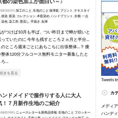
京都の染色加工が面白い～♪
18/10/15 |
加工のこと
,
生地のこと
保津藍
,
プリント
,
テキスタイ
,
捺染
,
藍染
,
コレクション
,
本藍染め
,
ハンドプリント
,
京都
,
一点
,
染色
,
染工所
,
墨流し
,
手描き
,
友禅
気がつけば10月も半ば、つい昨日まで蝉が煩いと
思っていたのに 今年も残すところ２ヵ月と半分…
このところ週末ごとにあちこちに出張整体…？ 痩
身整体120分フルコース無料モニター募集したと
ころ…
続きを見る
Tweets b
カ
ハンドメイドで服作りする人に大人
気！７月新作生地のご紹介
メディア
18/07/09 |
ニュースレター＆新商品情報
,
生地のこと
フロッキー
,
ハンディ
ット
,
テキスタイル
,
手作り服
,
ハンドメイド
,
フロッキー加工
,
コ