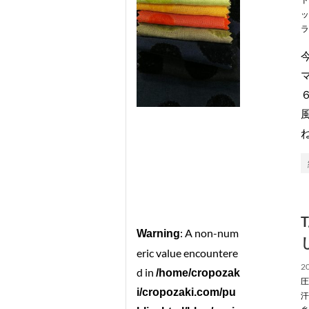
ッ
ラ
: A non-num
Warning
eric value encountere
20
d in
/home/cropozak
圧
i/cropozaki.com/pu
汗