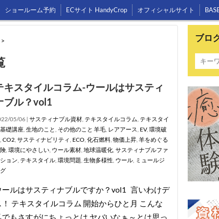
ショールーム予約
ECサイト HandyCrop
オフィシャルサイト
BAS
ブロ
>
覧
テキスタイルコラム-ウールはサスティ
ナブル？vol1
22/05/06 |
サスティナブル資材
,
テキスタイルコラム
,
テキスタイ
基礎講座
,
生地のこと
,
その他のこと
羊毛
,
レアアース
,
EV
,
環境破
,
CO2
,
サスティナビリティ
,
ECO
,
化石燃料
,
物価上昇
,
羊をめぐる
険
,
環境にやさしい
,
ウール素材
,
地球温暖化
,
サスティナブルファ
ション
,
テキスタイル
,
環境問題
,
生物多様性
,
ウール
,
ミュールジ
グ
ウールはサスティナブルですか？vol1 言いわけデ
ス！ テキスタイルコラム 開始からひと月 こんな
私でもさすがにちょっとは ヤバいなぁ～とは思っ