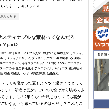
ています。 テキスタイル
続きを見る
サスティナブルな素材ってなんだろ
う？part2
20/10/01 |
サスティナブル資材
,
生地のこと
繊維素材
,
サスティナ
ル
,
サスティナビリティ
,
プラスチックゴミ
,
再生繊維
,
化石燃料
,
生プラスチック
,
海洋プラスチックゴミ問題
,
SDGｓ
,
プラスチッ
スープの海
,
生分解性繊維
,
テキスタイル
,
バイオマス
,
蚕
,
持続可
性
,
養蚕
,
養蚕業
,
シルク
,
循環型農業
,
動物繊維
と～っても暑かった夏もようやく過ぎようとして
います♪ 最近は雲がすごいので空ばかり眺めて歩
いてます。この2年くらい台風じゃなくても雲が
すごいなぁ～と思っているのは私だけ？これも温