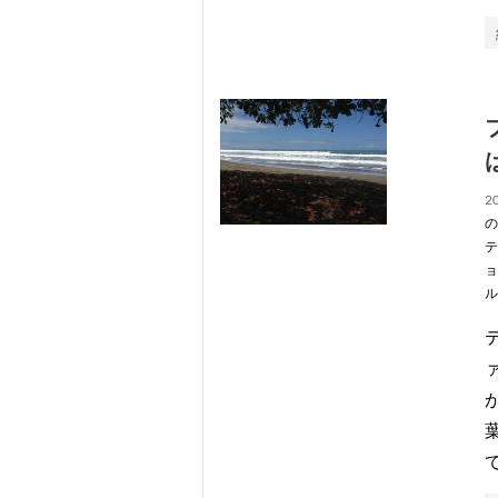
20
の
テ
ョ
ル