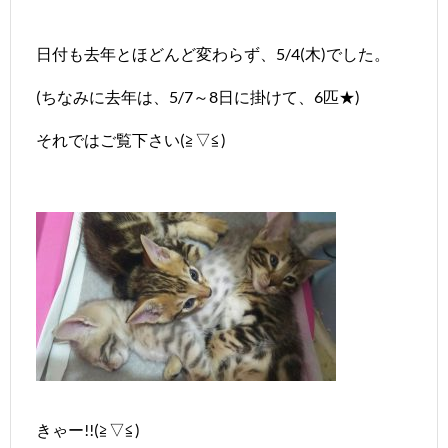
日付も去年とほどんど変わらず、5/4(木)でした。
(ちなみに去年は、5/7～8日に掛けて、6匹★)
それではご覧下さい(≧▽≦)
きゃー!!(≧▽≦)