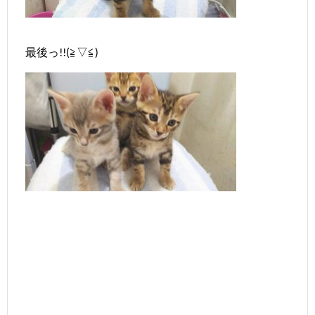
最後っ!!(≧▽≦)