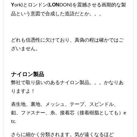
ork)とロンドン(
DON)を震撼させる画期的な製
Y
LON
品という意図で合成した造語だとか。。。
どれも信憑性に欠けており、真偽の程は確かではご
ざいません。
ナイロン製品
弊社で取り扱いのあるナイロン製品。。。かなりあ
りますよ！
表生地、裏地、メッシュ、テープ、スピンドル、
釦、ファスナー、糸、接着芯（接着樹脂としても）e
tc.
さらに細かく分類されます。気が遠くなるほど