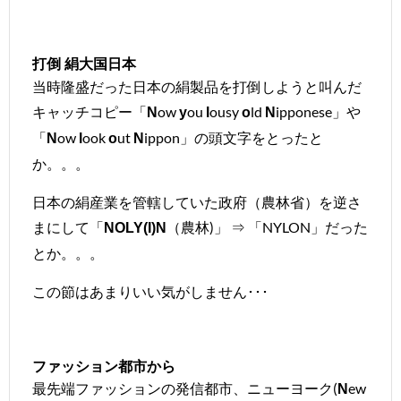
打倒 絹大国日本
当時隆盛だった日本の絹製品を打倒しようと叫んだ
キャッチコピー「
ow
ou
ousy
ld
ipponese」や
N
y
l
o
N
「
ow
ook
ut
ippon」の頭文字をとったと
N
l
o
N
か。。。
日本の絹産業を管轄していた政府（農林省）を逆さ
まにして「
（農林)」 ⇒ 「NYLON」だった
NOLY(I)N
とか。。。
この節はあまりいい気がしません･･･
ファッション都市から
最先端ファッションの発信都市、ニューヨーク(
ew
N