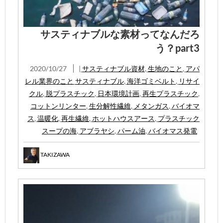
サスティナブルな素材ってなんだろ
う？part3
2020/10/27
|
サスティナブル資材
,
生地のこと
,
アパ
レル業界のこと
サスティナブル
,
海洋ゴミベルト
,
リサイ
クル
,
脱プラスチック
,
日本環境計画
,
再生プラスチック
,
コットンリンター
,
生分解性繊維
,
メタンガス
,
バイオマ
ス
,
温暖化
,
再生繊維
,
ホットハウスアース
,
プラスチック
スープの海
,
アブラヤシ
,
パーム油
,
バイオマス発電
TAKIZAWA