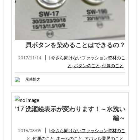
貝ボタンを染めることはできるの？
2017/11/14
|
今さら聞けないファッション資材のこ
と
,
ボタンのこと
,
付属のこと
尾崎博之
’17 洗濯絵表示が変わります！～水洗い
編～
2016/08/05
|
今さら聞けないファッション資材のこ
と
,
付属のこと
,
ネームのこと
,
アパレル業界のこと