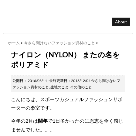
About
ホーム
>
今さら聞けないファッション資材のこと
>
ナイロン（NYLON） またの名を
ポリアミド
公開日：
2016/03/11
: 最終更新日：2018/12/04
今さら聞けないフ
ァッション資材のこと
,
生地のこと
,
その他のこと
こんにちは、スポーツカジュアルファッションサポ
ーターの桑室です。
今年の2月は
で1日多かったのに恩恵を全く感じ
閏年
ませんでした。。。