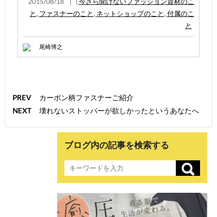
2015/08/18
|
今さら聞けないファッション資材のこ
と
,
ファスナーのこと
,
ネットショップのこと
,
付属のこ
と
尾崎博之
PREV
カーボン柄ファスナーご紹介
NEXT
壊れないストッパーが欲しかったというあなたへ
ブログ内の記事を検索する