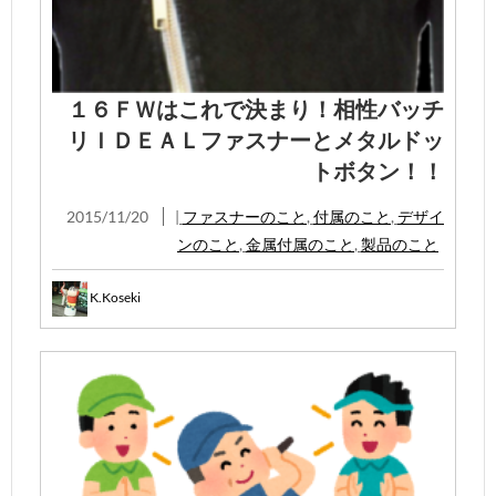
１６ＦＷはこれで決まり！相性バッチ
リＩＤＥＡＬファスナーとメタルドッ
トボタン！！
2015/11/20
|
ファスナーのこと
,
付属のこと
,
デザイ
ンのこと
,
金属付属のこと
,
製品のこと
K.Koseki