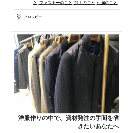
と
,
ファスナーのこと
,
加工のこと
,
付属のこと
クロッピー
洋服作りの中で、資材発注の手間を省
きたいあなたへ