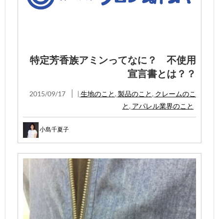
特定芳香族アミンってなに？ 不使用
宣言書とは？？
2015/09/17
|
生地のこと
,
製品のこと
,
クレームのこ
と
,
アパレル業界のこと
小島千夏子