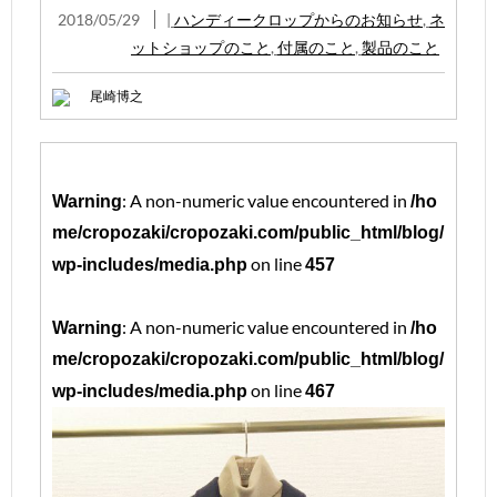
2018/05/29
|
ハンディークロップからのお知らせ
,
ネ
ットショップのこと
,
付属のこと
,
製品のこと
尾崎博之
: A non-numeric value encountered in
Warning
/ho
me/cropozaki/cropozaki.com/public_html/blog/
on line
wp-includes/media.php
457
: A non-numeric value encountered in
Warning
/ho
me/cropozaki/cropozaki.com/public_html/blog/
on line
wp-includes/media.php
467