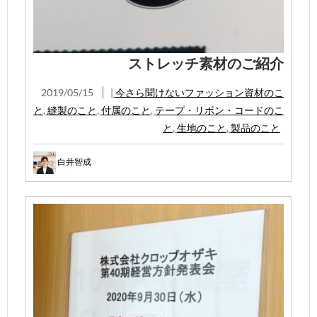
ストレッチ素材のご紹介
2019/05/15
|
今さら聞けないファッション資材のこ
と
,
縫製のこと
,
付属のこと
,
テープ・リボン・コードのこ
と
,
生地のこと
,
製品のこと
白井智成