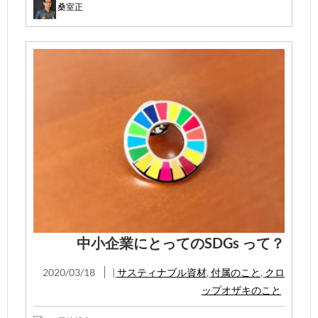
桑室正
中小企業にとってのSDGs って？
2020/03/18
|
サスティナブル資材
,
付属のこと
,
クロ
ップオザキのこと