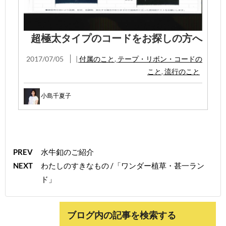
超極太タイプのコードをお探しの方へ
2017/07/05
|
付属のこと
,
テープ・リボン・コードの
こと
,
流行のこと
小島千夏子
PREV
水牛釦のご紹介
NEXT
わたしのすきなもの /「ワンダー植草・甚一ラン
ド」
ブログ内の記事を検索する