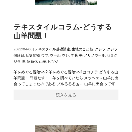
テキスタイルコラム-どうする
山羊問題！
2022/04/08 |
テキスタイル基礎講座
,
生地のこと
鯨
,
クジラ
,
クジラ
偶蹄目
,
反芻動物
,
ウマ
,
ウール
,
ウシ
,
羊毛
,
牛
,
メリノウール
,
セミク
ジラ
,
羊
,
家畜化
,
山羊
,
ヒツジ
羊をめぐる冒険vol2 羊をめぐる冒険vol1はコチラ どうする山
羊問題！ 問題だす！… 羊を調べていたら メッヘェ～山羊に出
会ってしまったのである ブルるるるぁ～ 山羊に出会って何
続きを見る