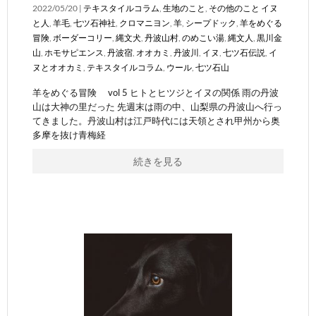
2022/05/20 |
テキスタイルコラム
,
生地のこと
,
その他のこと
イヌ
と人
,
羊毛
,
七ツ石神社
,
クロマニヨン
,
羊
,
シープドック
,
羊をめぐる
冒険
,
ボーダーコリー
,
縄文犬
,
丹波山村
,
のめこい湯
,
縄文人
,
黒川金
山
,
ホモサピエンス
,
丹波宿
,
オオカミ
,
丹波川
,
イヌ
,
七ツ石伝説
,
イ
ヌとオオカミ
,
テキスタイルコラム
,
ウール
,
七ツ石山
羊をめぐる冒険 vol 5 ヒトとヒツジとイヌの関係 雨の丹波
山は大神の里だった 先週末は雨の中、山梨県の丹波山へ行っ
てきました。丹波山村は江戸時代には天領とされ甲州から奥
多摩を抜け青梅経
続きを見る