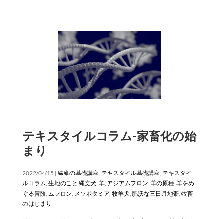
テキスタイルコラム-家畜化の始
まり
2022/04/15 |
繊維の基礎講座
,
テキスタイル基礎講座
,
テキスタイ
ルコラム
,
生地のこと
縄文犬
,
羊
,
アジアムフロン
,
羊の原種
,
羊をめ
ぐる冒険
,
ムフロン
,
メソポタミア
,
牧羊犬
,
肥沃な三日月地帯
,
牧畜
のはじまり