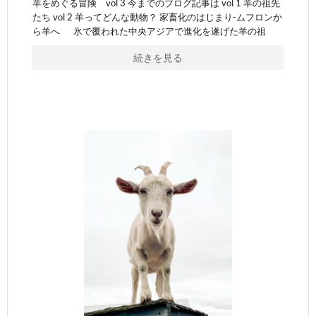
羊をめぐる冒険 vol 3 今までのブログ記事は vol 1 羊の祖先
たち vol 2 羊ってどんな動物？ 家畜化のはじまり-ムフロンか
ら羊へ 氷で覆われた中央アジアで進化を遂げた羊の祖
続きを見る