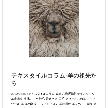
テキスタイルコラム-羊の祖先た
ち
2022/04/01 |
テキスタイルコラム
,
繊維の基礎講座
,
テキスタイル
基礎講座
,
生地のこと
獣毛
,
最終氷期
,
羊毛
,
メリーさんの羊
,
メリノ
ウール
,
羊
,
羊の祖先
,
アジアムフロン
,
羊の原種
,
羊をめぐる冒険
,
メ