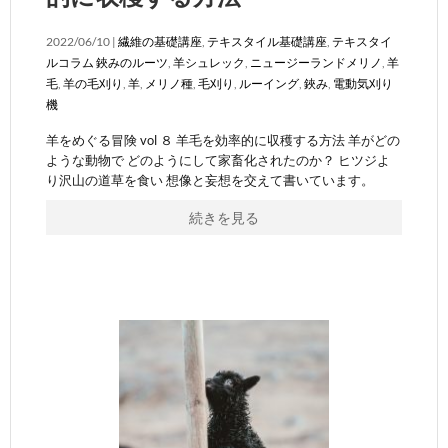
2022/06/10 |
繊維の基礎講座
,
テキスタイル基礎講座
,
テキスタイ
ルコラム
鋏みのルーツ
,
羊シュレック
,
ニュージーランドメリノ
,
羊
毛
,
羊の毛刈り
,
羊
,
メリノ種
,
毛刈り
,
ルーイング
,
鋏み
,
電動気刈り
機
羊をめぐる冒険 vol ８ 羊毛を効率的に収穫する方法 羊がどの
ような動物で どのようにして家畜化されたのか？ ヒツジよ
り沢山の道草を食い 想像と妄想を交えて書いています。
続きを見る