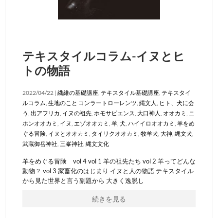
テキスタイルコラム-イヌとヒ
トの物語
2022/04/22 |
繊維の基礎講座
,
テキスタイル基礎講座
,
テキスタイ
ルコラム
,
生地のこと
コンラートローレンツ
,
縄文人
,
ヒト、犬に会
う
,
出アフリカ
,
イヌの祖先
,
ホモサピエンス
,
大口神人
,
オオカミ
,
ニ
ホンオオカミ
,
イヌ
,
エゾオオカミ
,
羊
,
犬
,
ハイイロオオカミ
,
羊をめ
ぐる冒険
,
イヌとオオカミ
,
タイリクオオカミ
,
牧羊犬
,
大神
,
縄文犬
,
武蔵御岳神社
,
三峯神社
,
縄文文化
羊をめぐる冒険 vol 4 vol 1 羊の祖先たち vol 2 羊ってどんな
動物？ vol 3 家畜化のはじまり イヌと人の物語 テキスタイル
から見た世界と言う副題から 大きく逸脱し
続きを見る