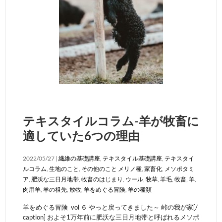
テキスタイルコラム-羊が牧畜に
適していた6つの理由
2022/05/27 |
繊維の基礎講座
,
テキスタイル基礎講座
,
テキスタイ
ルコラム
,
生地のこと
,
その他のこと
メリノ種
,
家畜化
,
メソポタミ
ア
,
肥沃な三日月地帯
,
牧畜のはじまり
,
ウール
,
牧草
,
羊毛
,
牧畜
,
羊
,
肉用羊
,
羊の祖先
,
放牧
,
羊をめぐる冒険
,
羊の種類
羊をめぐる冒険 vol ６ やっと戻ってきました～ 峠の我が家[/
caption] およそ1万年前に肥沃な三日月地帯と呼ばれるメソポ