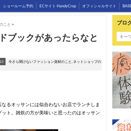
ショールーム予約
ECサイト HandyCrop
オフィシャルサイト
BAS
ブロ
のこと
>
ドブックがあったらなと
23
今さら聞けないファッション資材のこと
,
ネットショップの
。
店なるオッサンには似合わないお店でランチしま
ゾット。雑炊の方が美味いと思ったのはオッサン