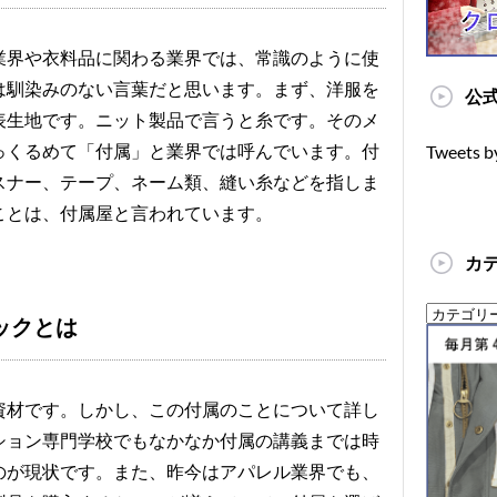
業界や衣料品に関わる業界では、常識のように使
は馴染みのない言葉だと思います。まず、洋服を
公式
表生地です。ニット製品で言うと糸です。そのメ
っくるめて「付属」と業界では呼んでいます。付
Tweets b
スナー、テープ、ネーム類、縫い糸などを指しま
ことは、付属屋と言われています。
カ
ックとは
資材です。しかし、この付属のことについて詳し
ション専門学校でもなかなか付属の講義までは時
のが現状です。また、昨今はアパレル業界でも、