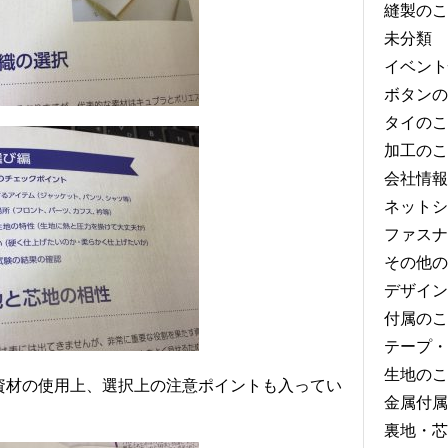
縫製のこ
未分類
イベント
ボタンの
タイのこ
加工のこ
会社情報
ネットシ
ファスナ
その他の
デザイン
付属のこ
テープ・
生地のこ
資材の使用上、選択上の注意ポイントも入ってい
金属付属
裏地・芯