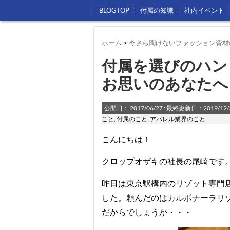
BLOGTOP
付属の知識
社内イベント
ホーム
>
今さら聞けないファッション資材
付属を選びのハン
お思いのあなたへ
公開日：
2017/06/27
: 最終更新日：2019/12/
こと
,
付属のこと
,
アパレル業界のこと
こんにちは！
クロップオザキの社長の尾崎です
昨日は東京駅構内のリゾット専門
した。頼んだのはカルボナーラリ
だからでしょうか・・・