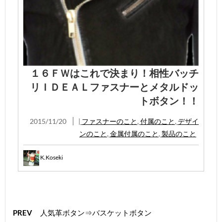
１６ＦＷはこれで決まり！相性バッチ
リＩＤＥＡＬファスナーとメタルドッ
トボタン！！
2015/11/20
|
ファスナーのこと
,
付属のこと
,
デザイ
ンのこと
,
金属付属のこと
,
製品のこと
K.Koseki
PREV
人気革ボタン⇒バスケットボタン