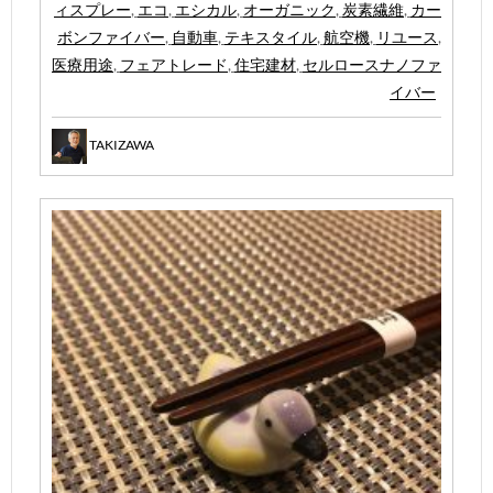
ィスプレー
,
エコ
,
エシカル
,
オーガニック
,
炭素繊維
,
カー
ボンファイバー
,
自動車
,
テキスタイル
,
航空機
,
リユース
,
医療用途
,
フェアトレード
,
住宅建材
,
セルロースナノファ
イバー
TAKIZAWA