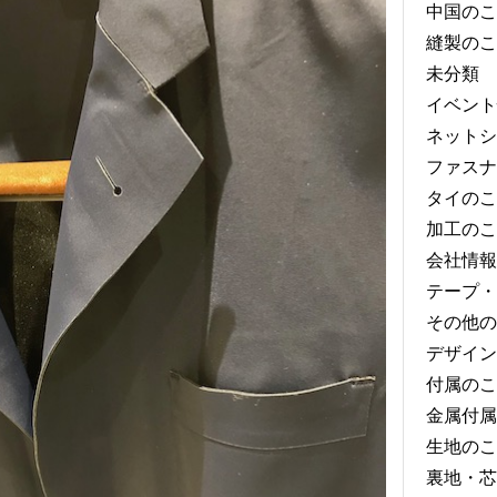
中国のこ
縫製のこ
未分類
イベント
ネットシ
ファスナ
タイのこ
加工のこ
会社情報
テープ・
その他の
デザイン
付属のこ
金属付属
生地のこ
裏地・芯