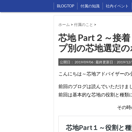
BLOGTOP
付属の知識
社内イベント
ホーム
>
付属のこと
>
芯地 Part２～
プ別の芯地選定の
公開日：
2019/09/06
: 最終更新日：2019/12/
こんにちは～芯地アドバイザーの
前回のブログは読んでいただけま
前回は基本的な芯地の役割と種類
その時