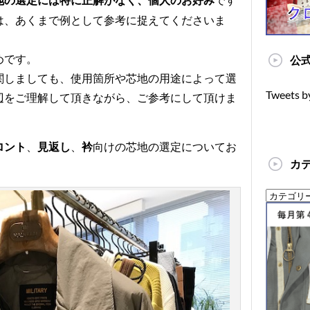
地の選定には特に正解がなく、個人のお好み
は、あくまで例として参考に捉えてくださいま
めです。
公式
関しましても、使用箇所や芯地の用途によって選
Tweets b
辺をご理解して頂きながら、ご参考にして頂けま
、
、
向けの芯地の選定についてお
ロント
見返し
衿
カ