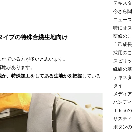
テキスタ
今さら聞
ニュース
特にオス
研修のこ
タイプの特殊合繊生地向け
自己成長
採用のこ
まれている方が多いと思います。
スピリッ
があります。
芯地
繊維の基
している
地か、特殊加工をしてある生地かを把握
テキスタ
タイ
メディア
ハンディ
ＴＥＳの
サスティ
ボタンの