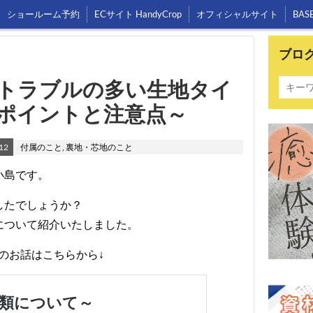
ショールーム予約
ECサイト HandyCrop
オフィシャルサイト
BAS
ブロ
接着トラブルの多い生地タイ
ポイントと注意点～
12
付属のこと
,
裏地・芯地のこと
小島です。
したでしょうか？
について紹介いたしました。
のお話はこちらから↓