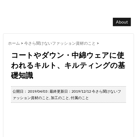
About
ホーム
>
今さら聞けないファッション資材のこと
>
コートやダウン・中綿ウェアに使
われるキルト、キルティングの基
礎知識
公開日：
2019/04/03
: 最終更新日：2019/12/12
今さら聞けないフ
ァッション資材のこと
,
加工のこと
,
付属のこと