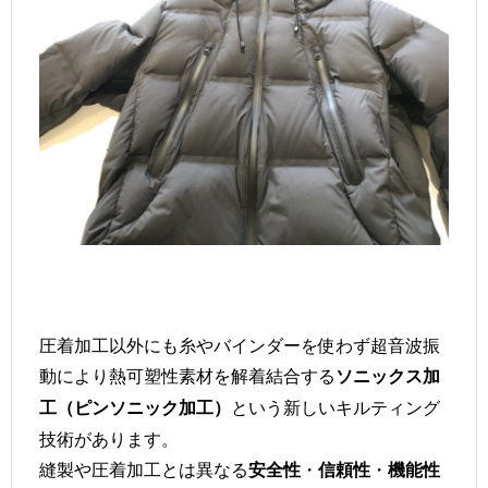
圧着加工以外にも糸やバインダーを使わず超音波振
動により熱可塑性素材を解着結合する
ソニックス加
という新しいキルティング
工（ピンソニック加工）
技術があります。
縫製や圧着加工とは異なる
・
・
安全性
信頼性
機能性