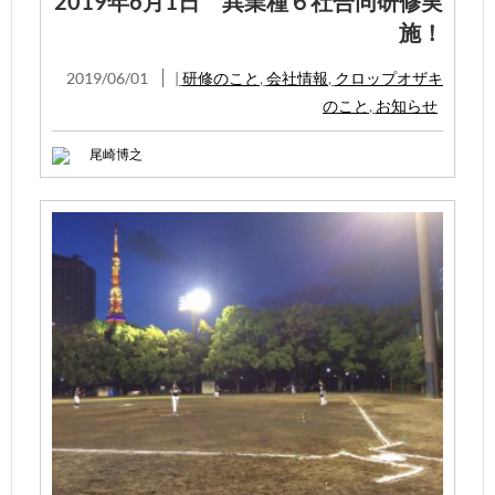
2019年6月1日 異業種６社合同研修実
施！
2019/06/01
|
研修のこと
,
会社情報
,
クロップオザキ
のこと
,
お知らせ
尾崎博之