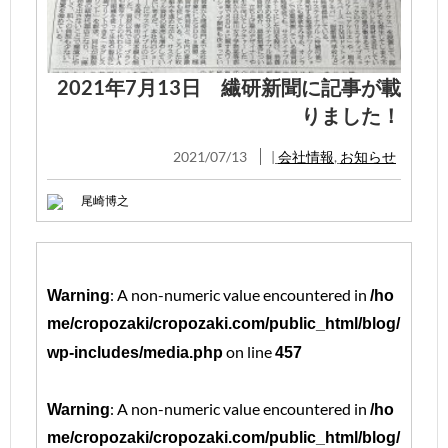
2021年7月13日 繊研新聞に記事が載
りました！
2021/07/13
|
会社情報
,
お知らせ
尾崎博之
: A non-numeric value encountered in
Warning
/ho
me/cropozaki/cropozaki.com/public_html/blog/
on line
wp-includes/media.php
457
: A non-numeric value encountered in
Warning
/ho
me/cropozaki/cropozaki.com/public_html/blog/