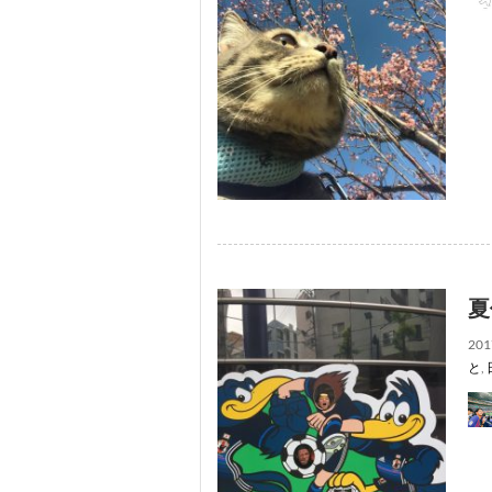
夏
201
と
,