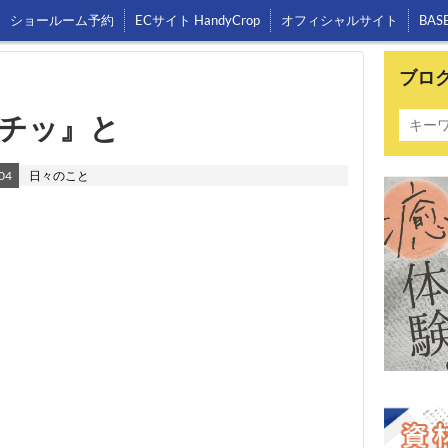
ショールーム予約
ECサイト HandyCrop
オフィシャルサイト
BAS
ブロ
チッ』と
04
日々のこと