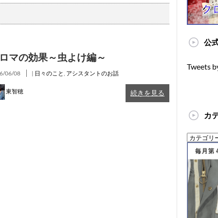
公式
ロマの効果～虫よけ編～
Tweets b
6/06/08
|
日々のこと
,
アシスタントのお話
東智穂
続きを見る
カ