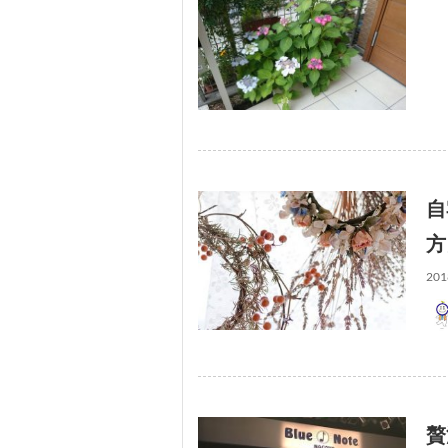
自
201
贅