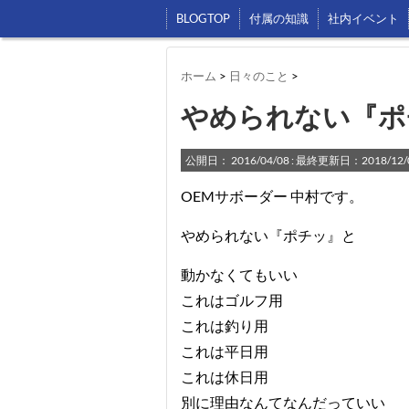
BLOGTOP
付属の知識
社内イベント
ホーム
>
日々のこと
>
やめられない『ポ
公開日：
2016/04/08
: 最終更新日：2018/12/
OEMサボーダー 中村です。
やめられない『ポチッ』と
動かなくてもいい
これはゴルフ用
これは釣り用
これは平日用
これは休日用
別に理由なんてなんだっていい