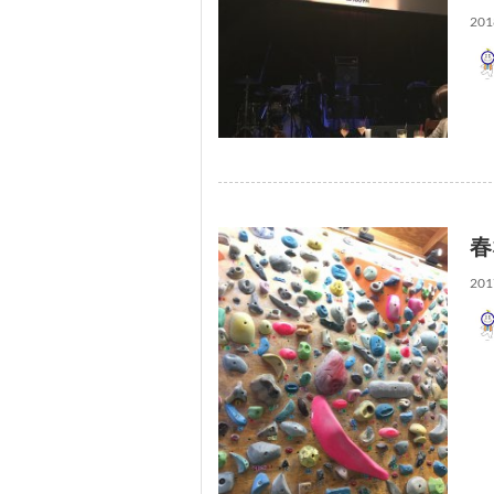
201
春
201