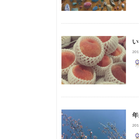
い
201
年
201