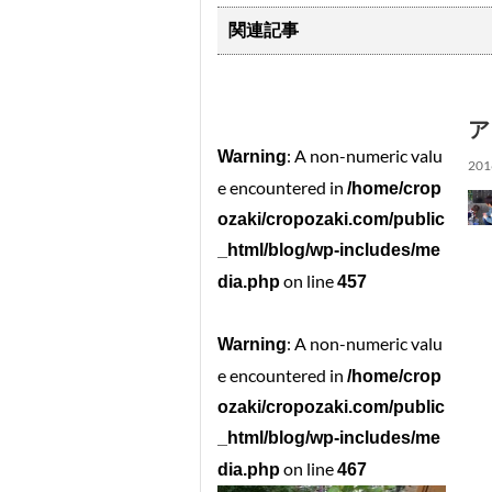
関連記事
ア
: A non-numeric valu
Warning
201
e encountered in
/home/crop
ozaki/cropozaki.com/public
_html/blog/wp-includes/me
on line
dia.php
457
: A non-numeric valu
Warning
e encountered in
/home/crop
ozaki/cropozaki.com/public
_html/blog/wp-includes/me
on line
dia.php
467