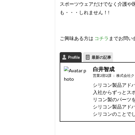
スポーツウェアだけでなく介護や
も・・・しれません！!
ご興味ある方は
コチラ
までお問い
Profile
最新の記事
白井智成
営業2部2課
：
株式会社ク
シリコン製品アド
入社からずっとス
リコン製のパーツ
シリコン製品アド
シリコンのことで