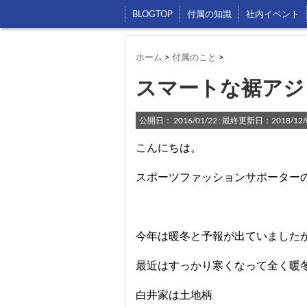
BLOGTOP
付属の知識
社内イベント
ホーム
>
付属のこと
>
スマートな裾アジ
公開日：
2016/01/22
: 最終更新日：2018/12/
こんにちは。
スポーツファッションサポーター
今年は暖冬と予報が出ていました
最近はすっかり寒くなって全く暖冬
白井家は土地柄