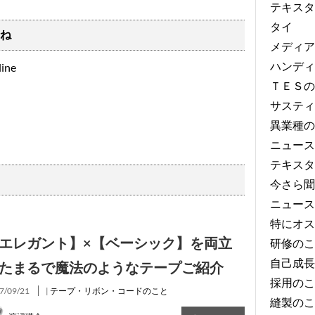
テキスタ
タイ
ね
メディア
ハンディ
ＴＥＳの
サスティ
異業種の
ニュース
テキスタ
今さら聞
ニュース
特にオス
エレガント】×【ベーシック】を両立
研修のこ
自己成長
たまるで魔法のようなテープご紹介
採用のこ
7/09/21
|
テープ・リボン・コードのこと
縫製のこ