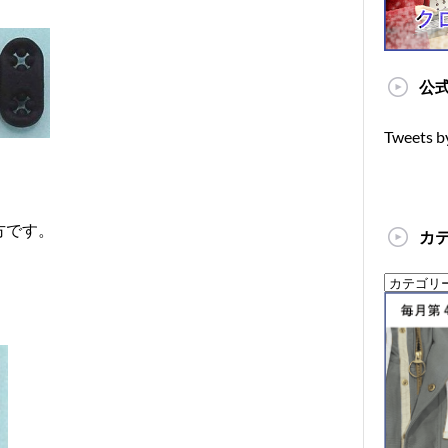
公式
Tweets b
方です。
カ