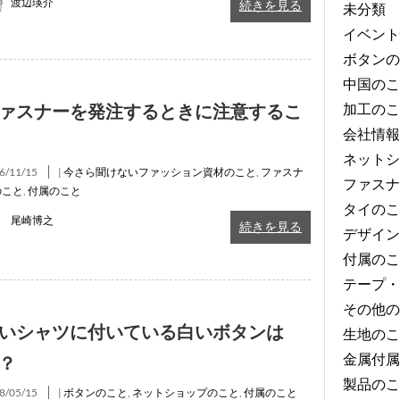
渡辺瑛介
続きを見る
未分類
イベント
ボタンの
中国のこ
加工のこ
ァスナーを発注するときに注意するこ
会社情報
ネットシ
6/11/15
|
今さら聞けないファッション資材のこと
,
ファスナ
ファスナ
のこと
,
付属のこと
タイのこ
尾崎博之
続きを見る
デザイン
付属のこ
テープ・
その他の
いシャツに付いている白いボタンは
生地のこ
金属付属
？
製品のこ
8/05/15
|
ボタンのこと
,
ネットショップのこと
,
付属のこと