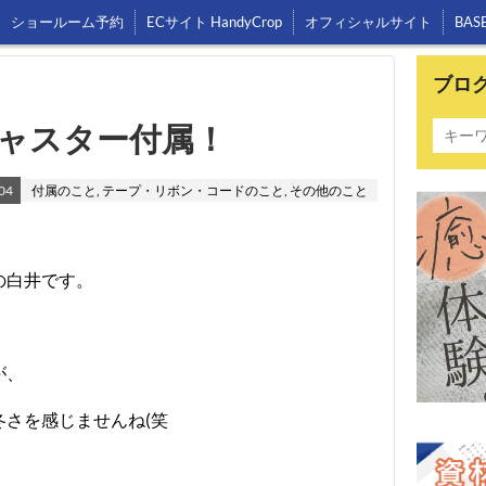
ショールーム予約
ECサイト HandyCrop
オフィシャルサイト
BAS
ブロ
ャスター付属！
04
付属のこと
,
テープ・リボン・コードのこと
,
その他のこと
の白井です。
が、
さを感じませんね(笑