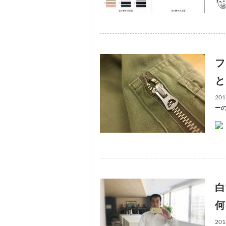
フ
と
201
ー
白
何
201