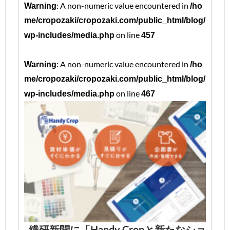
: A non-numeric value encountered in
Warning
/ho
me/cropozaki/cropozaki.com/public_html/blog/
on line
wp-includes/media.php
457
: A non-numeric value encountered in
Warning
/ho
me/cropozaki/cropozaki.com/public_html/blog/
on line
wp-includes/media.php
467
繊研新聞に「Handy Cropと新たなショ