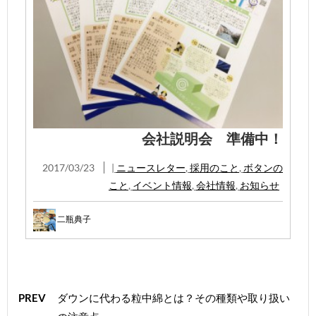
会社説明会 準備中！
2017/03/23
|
ニュースレター
,
採用のこと
,
ボタンの
こと
,
イベント情報
,
会社情報
,
お知らせ
二瓶典子
PREV
ダウンに代わる粒中綿とは？その種類や取り扱い