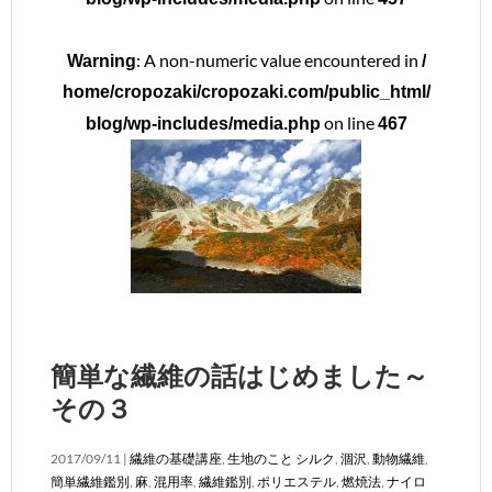
: A non-numeric value encountered in
Warning
/
home/cropozaki/cropozaki.com/public_html/
on line
blog/wp-includes/media.php
467
簡単な繊維の話はじめました～
その３
2017/09/11 |
繊維の基礎講座
,
生地のこと
シルク
,
涸沢
,
動物繊維
,
簡単繊維鑑別
,
麻
,
混用率
,
繊維鑑別
,
ポリエステル
,
燃焼法
,
ナイロ