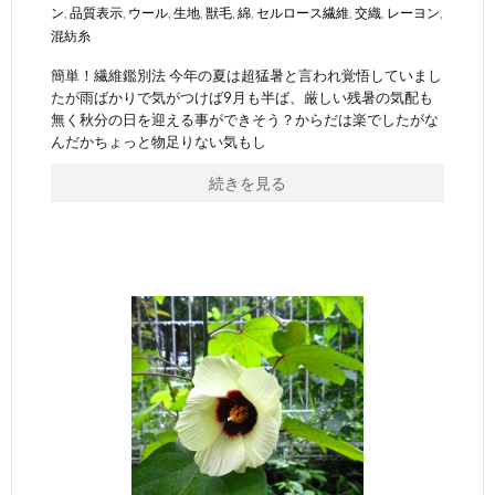
ン
,
品質表示
,
ウール
,
生地
,
獣毛
,
綿
,
セルロース繊維
,
交織
,
レーヨン
,
混紡糸
簡単！繊維鑑別法 今年の夏は超猛暑と言われ覚悟していまし
たが雨ばかりで気がつけば9月も半ば、厳しい残暑の気配も
無く秋分の日を迎える事ができそう？からだは楽でしたがな
んだかちょっと物足りない気もし
続きを見る