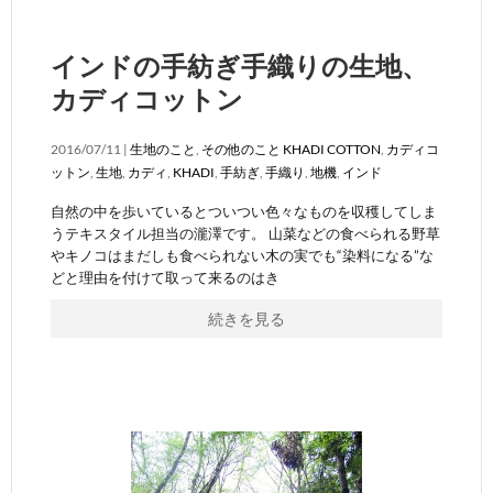
インドの手紡ぎ手織りの生地、
カディコットン
2016/07/11 |
生地のこと
,
その他のこと
KHADI COTTON
,
カディコ
ットン
,
生地
,
カディ
,
KHADI
,
手紡ぎ
,
手織り
,
地機
,
インド
自然の中を歩いているとついつい色々なものを収穫してしま
うテキスタイル担当の瀧澤です。 山菜などの食べられる野草
やキノコはまだしも食べられない木の実でも“染料になる”な
どと理由を付けて取って来るのはき
続きを見る