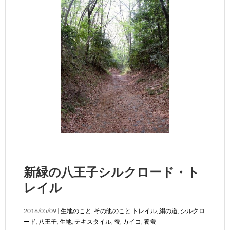
新緑の八王子シルクロード・ト
レイル
2016/05/09 |
生地のこと
,
その他のこと
トレイル
,
絹の道
,
シルクロ
ード
,
八王子
,
生地
,
テキスタイル
,
蚕
,
カイコ
,
養蚕