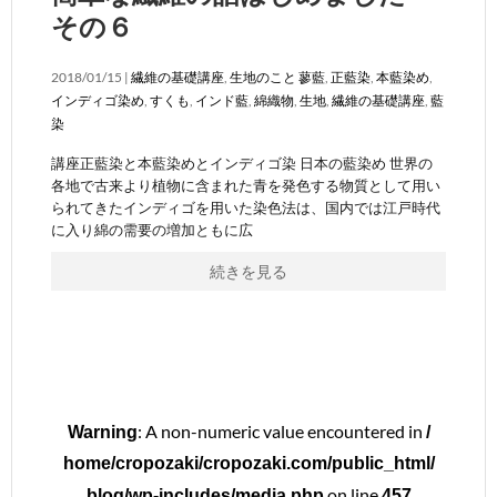
その６
2018/01/15 |
繊維の基礎講座
,
生地のこと
蓼藍
,
正藍染
,
本藍染め
,
インディゴ染め
,
すくも
,
インド藍
,
綿織物
,
生地
,
繊維の基礎講座
,
藍
染
講座正藍染と本藍染めとインディゴ染 日本の藍染め 世界の
各地で古来より植物に含まれた青を発色する物質として用い
られてきたインディゴを用いた染色法は、国内では江戸時代
に入り綿の需要の増加ともに広
続きを見る
: A non-numeric value encountered in
Warning
/
home/cropozaki/cropozaki.com/public_html/
on line
blog/wp-includes/media.php
457