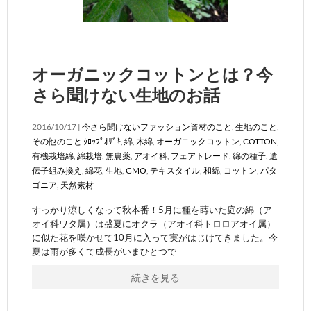
オーガニックコットンとは？今
さら聞けない生地のお話
2016/10/17 |
今さら聞けないファッション資材のこと
,
生地のこと
,
その他のこと
ｸﾛｯﾌﾟｵｻﾞｷ
,
綿
,
木綿
,
オーガニックコットン
,
COTTON
,
有機栽培綿
,
綿栽培
,
無農薬
,
アオイ科
,
フェアトレード
,
綿の種子
,
遺
伝子組み換え
,
綿花
,
生地
,
GMO
,
テキスタイル
,
和綿
,
コットン
,
パタ
ゴニア
,
天然素材
すっかり涼しくなって秋本番！5月に種を蒔いた庭の綿（ア
オイ科ワタ属）は盛夏にオクラ（アオイ科トロロアオイ属）
に似た花を咲かせて10月に入って実がはじけてきました。今
夏は雨が多くて成長がいまひとつで
続きを見る