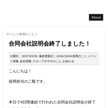
About
ホーム
>
採用のこと
>
合同会社説明会終了しました！
公開日：
2017/03/30
: 最終更新日：2018/12/04
採用のこと
,
イベン
ト情報
,
会社情報
,
クロップオザキのこと
,
お知らせ
こんにちは！
採用担当の二瓶です。
本日で4日間連続で行われた合同会社説明会が終了