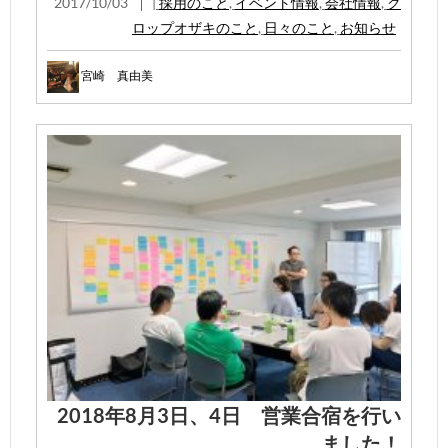
2017/10/03
|
採用のこと
,
イベント情報
,
会社情報
,
ク
ロップオザキのこと
,
日々のこと
,
お知らせ
宮崎 真由美
2018年8月3日、4日 営業合宿を行い
ました！