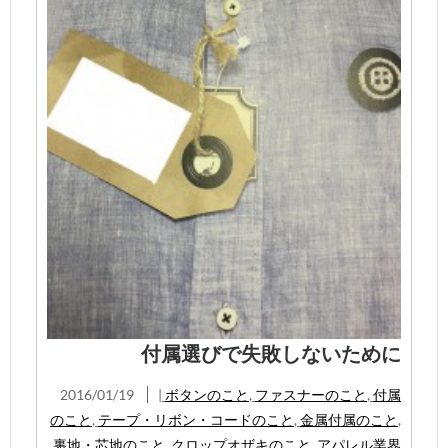
付属選びで失敗しないために
2016/01/19
|
ボタンのこと
,
ファスナーのこと
,
付属
のこと
,
テープ・リボン・コードのこと
,
金属付属のこと
,
裏地・芯地のこと
,
クロップオザキのこと
,
アパレル業界