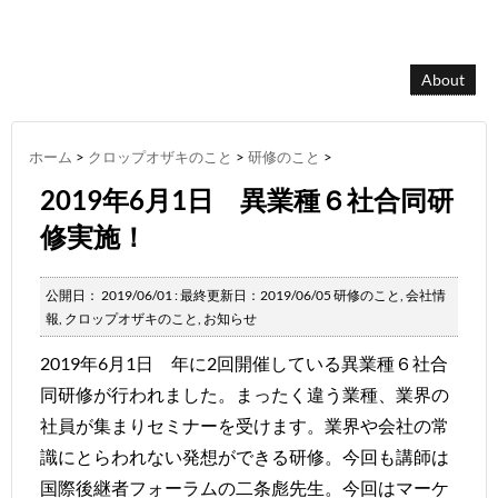
About
ホーム
>
クロップオザキのこと
>
研修のこと
>
2019年6月1日 異業種６社合同研
修実施！
公開日：
2019/06/01
: 最終更新日：2019/06/05
研修のこと
,
会社情
報
,
クロップオザキのこと
,
お知らせ
2019年6月1日 年に2回開催している異業種６社合
同研修が行われました。まったく違う業種、業界の
社員が集まりセミナーを受けます。業界や会社の常
識にとらわれない発想ができる研修。今回も講師は
国際後継者フォーラムの二条彪先生。今回はマーケ