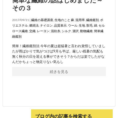
その３
2017/09/11 |
繊維の基礎講座
,
生地のこと
麻
,
混用率
,
繊維鑑別
,
ポ
リエステル
,
燃焼法
,
ナイロン
,
品質表示
,
ウール
,
生地
,
獣毛
,
綿
,
セル
ロース繊維
,
交織
,
レーヨン
,
混紡糸
,
シルク
,
涸沢
,
動物繊維
,
簡単繊
維鑑別
簡単！繊維鑑別法 今年の夏は超猛暑と言われ覚悟していまし
たが雨ばかりで気がつけば9月も半ば、厳しい残暑の気配も
無く秋分の日を迎える事ができそう？からだは楽でしたがな
んだかちょっと物足りない気もし
続きを見る
ブログ内の記事を検索する