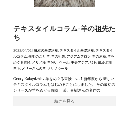
テキスタイルコラム-羊の祖先た
ち
2022/04/01 |
繊維の基礎講座
,
テキスタイル基礎講座
,
テキスタイ
ルコラム
,
生地のこと
羊
,
羊の祖先
,
アジアムフロン
,
羊の原種
,
羊を
めぐる冒険
,
メリノ種
,
羊飼い
,
ウール
,
中央アジア
,
獣毛
,
最終氷期
,
羊毛
,
メリーさんの羊
,
メリノウール
GeorgiKalaydzhiev 羊をめぐる冒険 vol1 新年度から 新しい
テキスタイルコラムをはじめることにしました。 その最初の
シリーズが羊をめぐる冒険！ 某、春樹さんの名作の
続きを見る