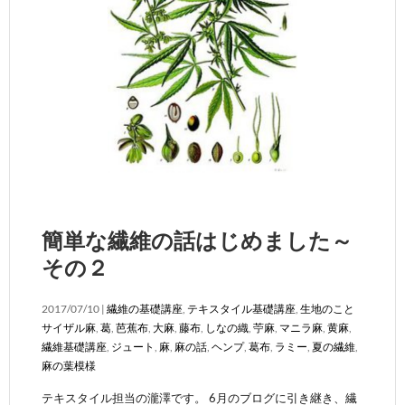
簡単な繊維の話はじめました～
その２
2017/07/10 |
繊維の基礎講座
,
テキスタイル基礎講座
,
生地のこと
サイザル麻
,
葛
,
芭蕉布
,
大麻
,
藤布
,
しなの織
,
苧麻
,
マニラ麻
,
黄麻
,
繊維基礎講座
,
ジュート
,
麻
,
麻の話
,
ヘンプ
,
葛布
,
ラミー
,
夏の繊維
,
麻の葉模様
テキスタイル担当の瀧澤です。 6月のブログに引き継き、繊