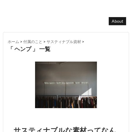
About
ホーム
>
付属のこと
>
サスティナブル資材
>
「 ヘンプ 」 一覧
サスティナブルな素材ってなん