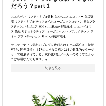
だろう？part 1
2020/09/09 |
サスティナブル資材
,
生地のこと
エコファー
,
環境破
壊
,
サスティナブル
,
テキスタイル
,
オーガニックコットン
,
再生プラ
スチック
,
パタゴニア
,
SDGｓ
,
大麻
,
生分解性繊維
,
エコ
,
バイオマ
ス
,
繊維
,
リジェネラティブ・オーガニック
,
ヘンプ
,
リクチメン
,
ラ
ミー
,
プランテーション
,
リネン
,
持続可能性
サスティナブル素材のブログを依頼されると… SDGｓ（持続
可能な開発目標）は17の大きな目標と169の具体的なターゲ
ットで構成されている。衣料素材はメーカーの考え方によっ
ては結構なんでもサスティ
続きを見る