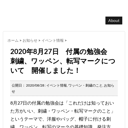
About
ホーム
>
お知らせ
>
イベント情報
>
2020年8月27日 付属の勉強会
刺繍、ワッペン、転写マークにつ
いて 開催しました！
公開日：
2020/08/28
:
イベント情報
,
ワッペン・刺繍のこと
,
お知ら
せ
8月27日の付属の勉強会は「これだけは知っておい
た方がいい、刺繍・ワッペン・転写マークのこと」
というテーマで、洋服やバッグ、帽子に付ける刺
繍、ワッペン、転写のマークの基礎知識、発注方