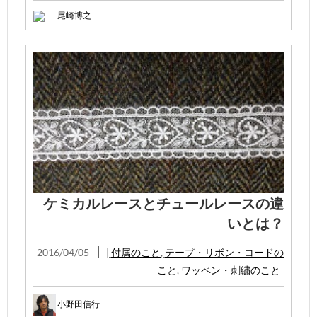
尾崎博之
ケミカルレースとチュールレースの違
いとは？
2016/04/05
|
付属のこと
,
テープ・リボン・コードの
こと
,
ワッペン・刺繍のこと
小野田信行