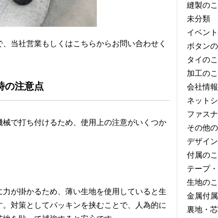
縫製のこ
未分類
イベント
で、当社営業もしくは
こちら
からお問い合わせく
ボタンの
タイのこ
加工のこ
時の注意点
会社情報
ネットシ
ファスナ
機械で打ち付けるため、使用上の注意がいくつか
その他の
デザイン
付属のこ
テープ・
生地のこ
に力が掛かるため、薄い生地を使用していると生
金属付属
す。対策としてパッキンを挟むことで、人為的に
裏地・芯