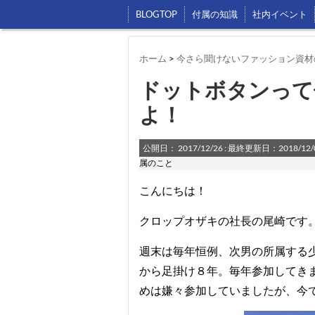
BLOGTOP
付属の知識
社内イベント
ホーム
>
今さら聞けないファッション資材
ドットボタンって
よ！
公開日：
2017/12/26
: 最終更新日：2018/12/
属のこと
こんにちは！
クロップオザキの社長の尾崎です
週末は毎年恒例、次男の所属する
から足掛け８年。毎年参加してき
めは嫌々参加していましたが、今