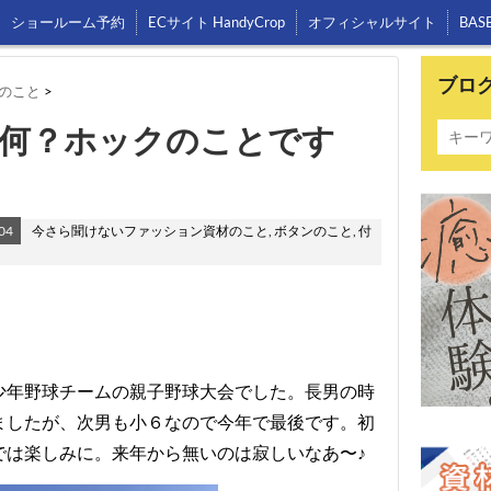
ショールーム予約
ECサイト HandyCrop
オフィシャルサイト
BAS
ブロ
のこと
>
何？ホックのことです
04
今さら聞けないファッション資材のこと
,
ボタンのこと
,
付
。
少年野球チームの親子野球大会でした。長男の時
ましたが、次男も小６なので今年で最後です。初
では楽しみに。来年から無いのは寂しいなあ〜♪