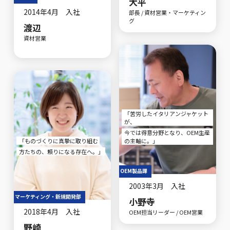
大平
2014年4月 入社
部長 / 資材営業・マーケティン
グ
渡辺
資材営業
「苦労したイタリアンジャケット
が、
今では得意分野となり、OEM生産
「ものづくりに真摯に取り組む
の主軸に。」
方たちの、頼りになる存在へ。」
OEM製品課
2003年3月 入社
マーケティング・新規開発部
小野寺
2018年4月 入社
OEM担当リーダー / OEM営業
野崎