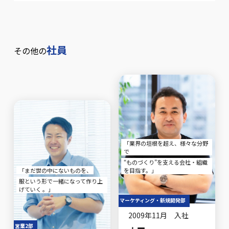
社員
その他の
「業界の垣根を超え、様々な分野
で
“ものづくり”を支える会社・組織
「まだ世の中にないものを、
を目指す。」
服という形で一緒になって作り上
げていく 。」
マーケティング・新規開発部
2009年11月 入社
営業2部