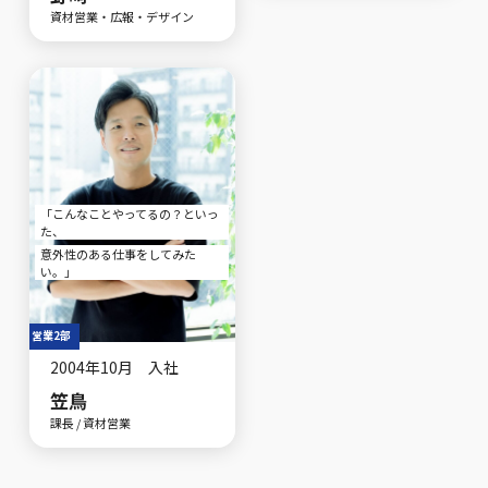
資材営業・広報・デザイン
「こんなことやってるの？といっ
た、
意外性のある仕事をしてみた
い。」
営業2部
2004年10月 入社
笠鳥
課長 / 資材営業