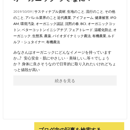
2019/10/09 |
サスティナブル資材
,
生地のこと
,
流行のこと
,
その他
のこと
,
アパレル業界のこと
近代農業
,
アイフォーム
,
健康被害
,
IFO
AM
,
環境汚染
,
オーガニック認証
,
沈黙の春
,
BCI
,
オーガニックコッ
トン
,
ベターコットンイニシアチブ
,
フェアトレード
,
温暖化防止
,
オ
ーガニック
,
生態系
,
農薬
,
バイオダイナミック農法
,
有機農業
,
ルド
ルフ・シュタイナー
,
有機農法
みなさんはオーガニックにどんなイメージを持っています
か…? 安心安全・肌にやさしい・美味しい…等々でしょう
か？ 身体に良さそうなので日常的に取り入れたいけれどちょ
っと値段が高い
続きを見る
ブログ内の記事を検索する