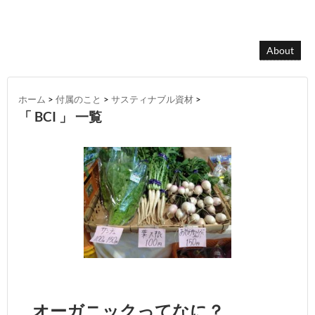
About
ホーム
>
付属のこと
>
サスティナブル資材
>
「 BCI 」 一覧
オーガニックってなに？