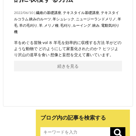
2022/06/10 |
繊維の基礎講座
,
テキスタイル基礎講座
,
テキスタイ
ルコラム
鋏みのルーツ
,
羊シュレック
,
ニュージーランドメリノ
,
羊
毛
,
羊の毛刈り
,
羊
,
メリノ種
,
毛刈り
,
ルーイング
,
鋏み
,
電動気刈り
機
羊をめぐる冒険 vol ８ 羊毛を効率的に収穫する方法 羊がどの
ような動物で どのようにして家畜化されたのか？ ヒツジよ
り沢山の道草を食い 想像と妄想を交えて書いています。
続きを見る
ブログ内の記事を検索する