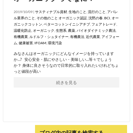
2019/10/09 |
サスティナブル資材
,
生地のこと
,
流行のこと
,
アパレ
ル業界のこと
,
その他のこと
オーガニック認証
,
沈黙の春
,
BCI
,
オー
ガニックコットン
,
ベターコットンイニシアチブ
,
フェアトレード
,
温暖化防止
,
オーガニック
,
生態系
,
農薬
,
バイオダイナミック農法
,
有機農業
,
ルドルフ・シュタイナー
,
有機農法
,
近代農業
,
アイフォー
ム
,
健康被害
,
IFOAM
,
環境汚染
みなさんはオーガニックにどんなイメージを持っています
か…? 安心安全・肌にやさしい・美味しい…等々でしょう
か？ 身体に良さそうなので日常的に取り入れたいけれどちょ
っと値段が高い
続きを見る
ブログ内の記事を検索する