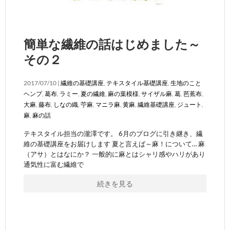
簡単な繊維の話はじめました～
その２
2017/07/10 |
繊維の基礎講座
,
テキスタイル基礎講座
,
生地のこと
ヘンプ
,
葛布
,
ラミー
,
夏の繊維
,
麻の葉模様
,
サイザル麻
,
葛
,
芭蕉布
,
大麻
,
藤布
,
しなの織
,
苧麻
,
マニラ麻
,
黄麻
,
繊維基礎講座
,
ジュート
,
麻
,
麻の話
テキスタイル担当の瀧澤です。 6月のブログに引き継き、繊
維の基礎講座をお届けします 夏と言えば～麻！について… 麻
（アサ）とはなにか？ 一般的に麻とはシャリ感やハリがあり
通気性に富む繊維で
続きを見る