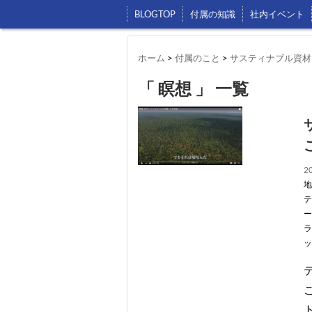
BLOGTOP
付属の知識
社内イベント
ホーム
>
付属のこと
>
サスティナブル資材
「 瞑想 」 一覧
20
地
テ
ー
ラ
ッ