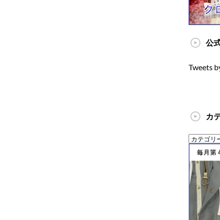
公式
Tweets b
カ