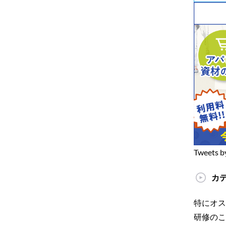
Tweets b
カ
特にオス
研修のこ