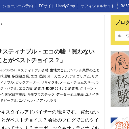
ショールーム予約
ECサイト HandyCrop
オフィシャルサイト
BAS
ブロ
>
サスティナブル・エコの嘘「買わない
ことがベストチョイス？」
20/06/24 |
サスティナブル資材
,
生地のこと
,
アパレル業界のこと
球環境
,
多国籍企業
,
エコ
,
瞑想
,
オーガニック
,
アルゴリズム
,
サス
ィナブル
,
ビックデーター
,
リサイクル
,
ノーム・チョムスキー
,
ラ
ジ・パテル
,
エコの嘘
,
消費
,
THE GREEN LIE
,
消費者
,
グリーン・
イ
,
国家資本主義
,
再生プラスチック
,
データー至上主義
,
ユナイテ
ドピープル
,
ユヴァル・ノア・ハラリ
テキスタイルアドバイザーの瀧澤です。 買わない
ことがベストチョイス？ 会社のブログでこのタイ
トルって大丈夫？ オーガニックやサスティナブル