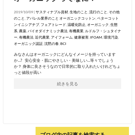
2019/10/09 |
サスティナブル資材
,
生地のこと
,
流行のこと
,
その他
のこと
,
アパレル業界のこと
オーガニックコットン
,
ベターコット
ンイニシアチブ
,
フェアトレード
,
温暖化防止
,
オーガニック
,
生態
系
,
農薬
,
バイオダイナミック農法
,
有機農業
,
ルドルフ・シュタイナ
ー
,
有機農法
,
近代農業
,
アイフォーム
,
健康被害
,
IFOAM
,
環境汚染
,
オーガニック認証
,
沈黙の春
,
BCI
みなさんはオーガニックにどんなイメージを持っています
か…? 安心安全・肌にやさしい・美味しい…等々でしょう
か？ 身体に良さそうなので日常的に取り入れたいけれどちょ
っと値段が高い
続きを見る
ブログ内の記事を検索する